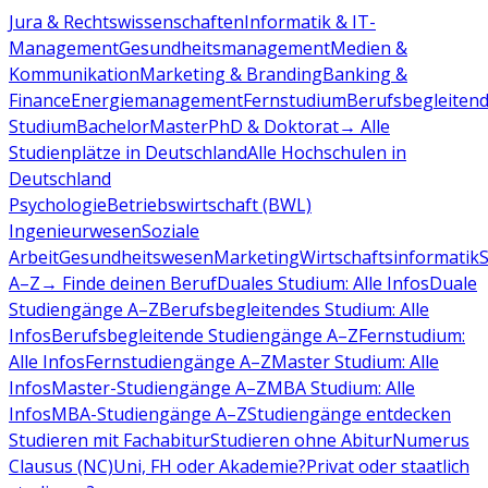
Jura & Rechtswissenschaften
Informatik & IT-
Management
Gesundheitsmanagement
Medien &
Kommunikation
Marketing & Branding
Banking &
Finance
Energiemanagement
Fernstudium
Berufsbegleiten
Studium
Bachelor
Master
PhD & Doktorat
→ Alle
Studienplätze in Deutschland
Alle Hochschulen in
Deutschland
Psychologie
Betriebswirtschaft (BWL)
Ingenieurwesen
Soziale
Arbeit
Gesundheitswesen
Marketing
Wirtschaftsinformatik
A–Z
→ Finde deinen Beruf
Duales Studium: Alle Infos
Duale
Studiengänge A–Z
Berufsbegleitendes Studium: Alle
Infos
Berufsbegleitende Studiengänge A–Z
Fernstudium:
Alle Infos
Fernstudiengänge A–Z
Master Studium: Alle
Infos
Master-Studiengänge A–Z
MBA Studium: Alle
Infos
MBA-Studiengänge A–Z
Studiengänge entdecken
Studieren mit Fachabitur
Studieren ohne Abitur
Numerus
Clausus (NC)
Uni, FH oder Akademie?
Privat oder staatlich