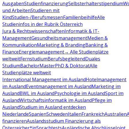
Ausgaben
Studienfinanzierung
Selbsterhalterstipendium
Wo
und Arbeiten
Studieren mit
Kind
Studien-/Berufsmessen
Familienbeihilfe
Alle
Studieninfos in der Rubrik Österreich
Jura & Rechtswissenschaften
Informatik & IT-
Management
Gesundheitsmanagement
Medien &
Kommunikation
Marketing & Branding
Banking &
Finance
Energiemanagement
→ Alle Studienplätze
weltweit
Fernstudium
Berufsbegleitend
Duales
Studium
Bachelor
Master
PhD & Doktorat
Alle
Studienplätze weltweit
International Management im Ausland
Hotelmanagement
im Ausland
Eventmanagement im Ausland
Marketing im
Ausland
BWL im Ausland
Psychologie im Ausland
Sport im
Ausland
Wirtschaftsinformatik im Ausland
Pflege im
Ausland
Studium im Ausland entdecken
Niederlande
Spanien
Schweden
Italien
Frankreich
Australien
finanzieren
Auslandsstudium Finanzierung als
Österreicher*in
Sprachtests
Ausländische Abschlüsse
Joint