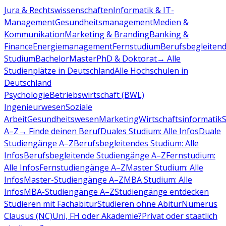
Jura & Rechtswissenschaften
Informatik & IT-
Management
Gesundheitsmanagement
Medien &
Kommunikation
Marketing & Branding
Banking &
Finance
Energiemanagement
Fernstudium
Berufsbegleiten
Studium
Bachelor
Master
PhD & Doktorat
→ Alle
Studienplätze in Deutschland
Alle Hochschulen in
Deutschland
Psychologie
Betriebswirtschaft (BWL)
Ingenieurwesen
Soziale
Arbeit
Gesundheitswesen
Marketing
Wirtschaftsinformatik
A–Z
→ Finde deinen Beruf
Duales Studium: Alle Infos
Duale
Studiengänge A–Z
Berufsbegleitendes Studium: Alle
Infos
Berufsbegleitende Studiengänge A–Z
Fernstudium:
Alle Infos
Fernstudiengänge A–Z
Master Studium: Alle
Infos
Master-Studiengänge A–Z
MBA Studium: Alle
Infos
MBA-Studiengänge A–Z
Studiengänge entdecken
Studieren mit Fachabitur
Studieren ohne Abitur
Numerus
Clausus (NC)
Uni, FH oder Akademie?
Privat oder staatlich