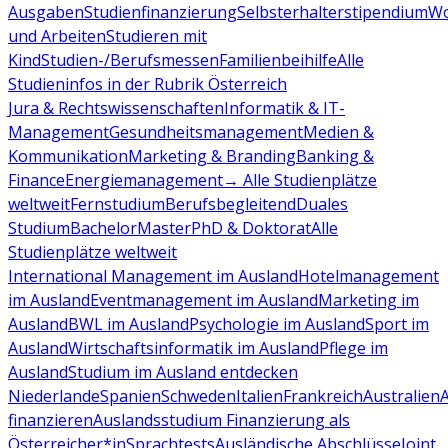
Ausgaben
Studienfinanzierung
Selbsterhalterstipendium
Wo
und Arbeiten
Studieren mit
Kind
Studien-/Berufsmessen
Familienbeihilfe
Alle
Studieninfos in der Rubrik Österreich
Jura & Rechtswissenschaften
Informatik & IT-
Management
Gesundheitsmanagement
Medien &
Kommunikation
Marketing & Branding
Banking &
Finance
Energiemanagement
→ Alle Studienplätze
weltweit
Fernstudium
Berufsbegleitend
Duales
Studium
Bachelor
Master
PhD & Doktorat
Alle
Studienplätze weltweit
International Management im Ausland
Hotelmanagement
im Ausland
Eventmanagement im Ausland
Marketing im
Ausland
BWL im Ausland
Psychologie im Ausland
Sport im
Ausland
Wirtschaftsinformatik im Ausland
Pflege im
Ausland
Studium im Ausland entdecken
Niederlande
Spanien
Schweden
Italien
Frankreich
Australien
finanzieren
Auslandsstudium Finanzierung als
Österreicher*in
Sprachtests
Ausländische Abschlüsse
Joint