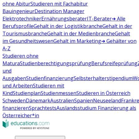
ohne Abitur
Studieren mit Fachabitur
Bauingenieur
Destination Manager
Elektrotechniker
Ernährungsberater
IT-Berater
➔ Alle
Berufsprofile
Gehalt in der Logistikbranche
Gehalt in der
Tourismusbranche
Gehalt in der Medienbranche
Gehalt
im Gesundheitswesen
Gehalt im Marketing
➔ Gehälter von
A-Z
Studieren ohne
Matura
Studienberechtigungsprüfung
Berufsreifeprüfung
und
Ausgaben
Studienfinanzierung
Selbsterhalterstipendium
Wo
und Arbeiten
Studieren mit
Kind
Studienplan
Studienmessen
Studieren in Österreich
Schweden
Dänemark
Australien
Spanien
Neuseeland
Frankre
finanzieren
Sprachtests
Auslandsstudium Finanzierung als
Österreicher*in