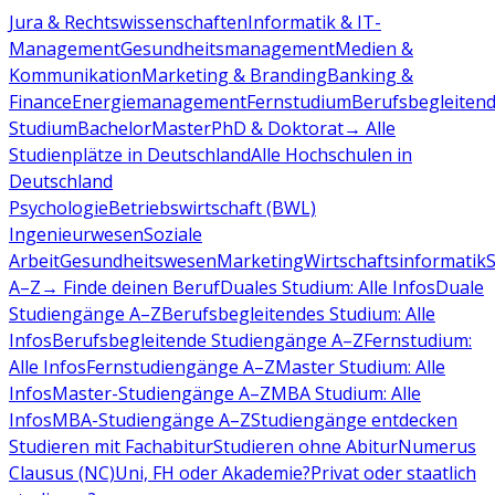
Jura & Rechtswissenschaften
Informatik & IT-
Management
Gesundheitsmanagement
Medien &
Kommunikation
Marketing & Branding
Banking &
Finance
Energiemanagement
Fernstudium
Berufsbegleiten
Studium
Bachelor
Master
PhD & Doktorat
→ Alle
Studienplätze in Deutschland
Alle Hochschulen in
Deutschland
Psychologie
Betriebswirtschaft (BWL)
Ingenieurwesen
Soziale
Arbeit
Gesundheitswesen
Marketing
Wirtschaftsinformatik
A–Z
→ Finde deinen Beruf
Duales Studium: Alle Infos
Duale
Studiengänge A–Z
Berufsbegleitendes Studium: Alle
Infos
Berufsbegleitende Studiengänge A–Z
Fernstudium:
Alle Infos
Fernstudiengänge A–Z
Master Studium: Alle
Infos
Master-Studiengänge A–Z
MBA Studium: Alle
Infos
MBA-Studiengänge A–Z
Studiengänge entdecken
Studieren mit Fachabitur
Studieren ohne Abitur
Numerus
Clausus (NC)
Uni, FH oder Akademie?
Privat oder staatlich