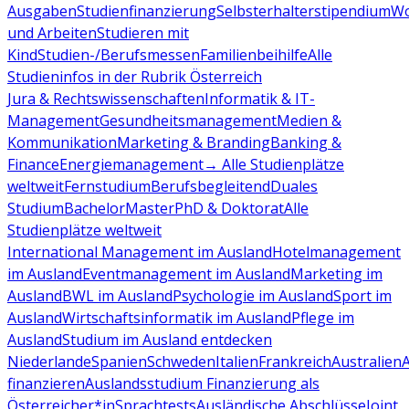
Ausgaben
Studienfinanzierung
Selbsterhalterstipendium
Wo
und Arbeiten
Studieren mit
Kind
Studien-/Berufsmessen
Familienbeihilfe
Alle
Studieninfos in der Rubrik Österreich
Jura & Rechtswissenschaften
Informatik & IT-
Management
Gesundheitsmanagement
Medien &
Kommunikation
Marketing & Branding
Banking &
Finance
Energiemanagement
→ Alle Studienplätze
weltweit
Fernstudium
Berufsbegleitend
Duales
Studium
Bachelor
Master
PhD & Doktorat
Alle
Studienplätze weltweit
International Management im Ausland
Hotelmanagement
im Ausland
Eventmanagement im Ausland
Marketing im
Ausland
BWL im Ausland
Psychologie im Ausland
Sport im
Ausland
Wirtschaftsinformatik im Ausland
Pflege im
Ausland
Studium im Ausland entdecken
Niederlande
Spanien
Schweden
Italien
Frankreich
Australien
finanzieren
Auslandsstudium Finanzierung als
Österreicher*in
Sprachtests
Ausländische Abschlüsse
Joint