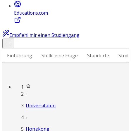
Educations.com
Empfiehl mir einen Studiengang
Einführung
Stelle eine Frage
Standorte
Stud
Universitäten
Hongkong