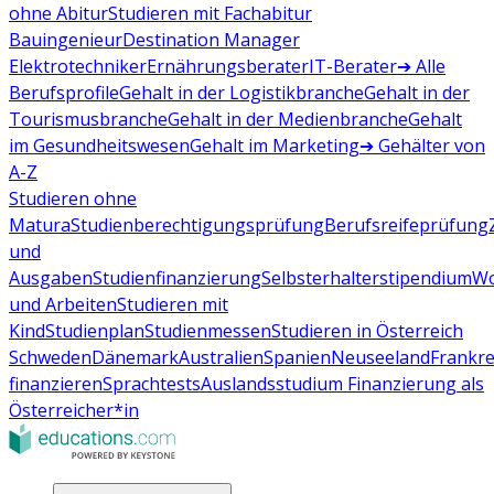
ohne Abitur
Studieren mit Fachabitur
Bauingenieur
Destination Manager
Elektrotechniker
Ernährungsberater
IT-Berater
➔ Alle
Berufsprofile
Gehalt in der Logistikbranche
Gehalt in der
Tourismusbranche
Gehalt in der Medienbranche
Gehalt
im Gesundheitswesen
Gehalt im Marketing
➔ Gehälter von
A-Z
Studieren ohne
Matura
Studienberechtigungsprüfung
Berufsreifeprüfung
und
Ausgaben
Studienfinanzierung
Selbsterhalterstipendium
Wo
und Arbeiten
Studieren mit
Kind
Studienplan
Studienmessen
Studieren in Österreich
Schweden
Dänemark
Australien
Spanien
Neuseeland
Frankre
finanzieren
Sprachtests
Auslandsstudium Finanzierung als
Österreicher*in