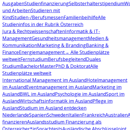
Ausgaben
Studienfinanzierung
Selbsterhalterstipendium
Wo
und Arbeiten
Studieren mit
Kind
Studien-/Berufsmessen
Familienbeihilfe
Alle
Studieninfos in der Rubrik Österreich
Jura & Rechtswissenschaften
Informatik & IT-
Management
Gesundheitsmanagement
Medien &
Kommunikation
Marketing & Branding
Banking &
Finance
Energiemanagement
→ Alle Studienplätze
weltweit
Fernstudium
Berufsbegleitend
Duales
Studium
Bachelor
Master
PhD & Doktorat
Alle
Studienplätze weltweit
International Management im Ausland
Hotelmanagement
im Ausland
Eventmanagement im Ausland
Marketing im
Ausland
BWL im Ausland
Psychologie im Ausland
Sport im
Ausland
Wirtschaftsinformatik im Ausland
Pflege im
Ausland
Studium im Ausland entdecken
Niederlande
Spanien
Schweden
Italien
Frankreich
Australien
finanzieren
Auslandsstudium Finanzierung als
Österreicher*in
Sprachtests
Ausländische Abschlüsse
Joint