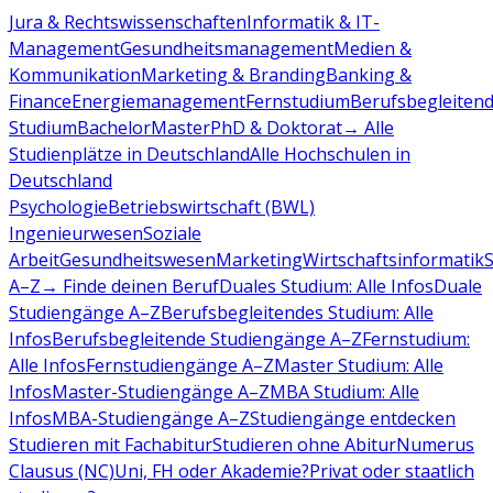
Jura & Rechtswissenschaften
Informatik & IT-
Management
Gesundheitsmanagement
Medien &
Kommunikation
Marketing & Branding
Banking &
Finance
Energiemanagement
Fernstudium
Berufsbegleiten
Studium
Bachelor
Master
PhD & Doktorat
→ Alle
Studienplätze in Deutschland
Alle Hochschulen in
Deutschland
Psychologie
Betriebswirtschaft (BWL)
Ingenieurwesen
Soziale
Arbeit
Gesundheitswesen
Marketing
Wirtschaftsinformatik
A–Z
→ Finde deinen Beruf
Duales Studium: Alle Infos
Duale
Studiengänge A–Z
Berufsbegleitendes Studium: Alle
Infos
Berufsbegleitende Studiengänge A–Z
Fernstudium:
Alle Infos
Fernstudiengänge A–Z
Master Studium: Alle
Infos
Master-Studiengänge A–Z
MBA Studium: Alle
Infos
MBA-Studiengänge A–Z
Studiengänge entdecken
Studieren mit Fachabitur
Studieren ohne Abitur
Numerus
Clausus (NC)
Uni, FH oder Akademie?
Privat oder staatlich