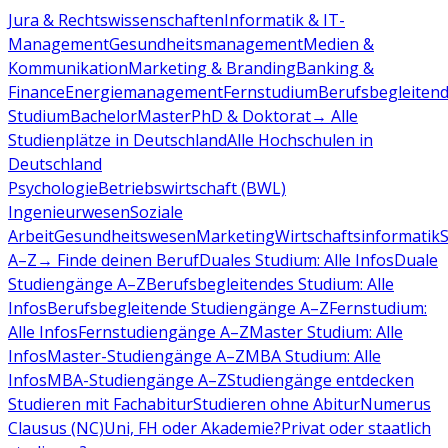
Jura & Rechtswissenschaften
Informatik & IT-
Management
Gesundheitsmanagement
Medien &
Kommunikation
Marketing & Branding
Banking &
Finance
Energiemanagement
Fernstudium
Berufsbegleiten
Studium
Bachelor
Master
PhD & Doktorat
→ Alle
Studienplätze in Deutschland
Alle Hochschulen in
Deutschland
Psychologie
Betriebswirtschaft (BWL)
Ingenieurwesen
Soziale
Arbeit
Gesundheitswesen
Marketing
Wirtschaftsinformatik
A–Z
→ Finde deinen Beruf
Duales Studium: Alle Infos
Duale
Studiengänge A–Z
Berufsbegleitendes Studium: Alle
Infos
Berufsbegleitende Studiengänge A–Z
Fernstudium:
Alle Infos
Fernstudiengänge A–Z
Master Studium: Alle
Infos
Master-Studiengänge A–Z
MBA Studium: Alle
Infos
MBA-Studiengänge A–Z
Studiengänge entdecken
Studieren mit Fachabitur
Studieren ohne Abitur
Numerus
Clausus (NC)
Uni, FH oder Akademie?
Privat oder staatlich