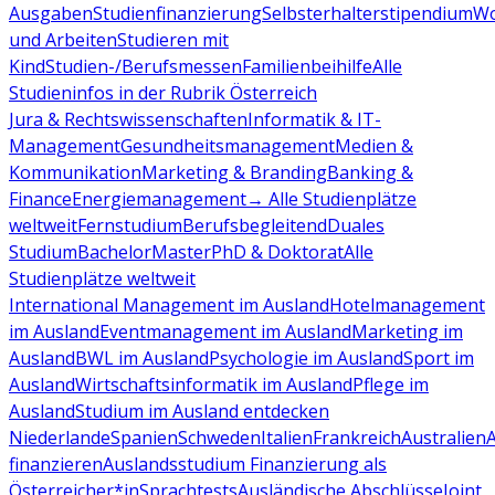
Ausgaben
Studienfinanzierung
Selbsterhalterstipendium
Wo
und Arbeiten
Studieren mit
Kind
Studien-/Berufsmessen
Familienbeihilfe
Alle
Studieninfos in der Rubrik Österreich
Jura & Rechtswissenschaften
Informatik & IT-
Management
Gesundheitsmanagement
Medien &
Kommunikation
Marketing & Branding
Banking &
Finance
Energiemanagement
→ Alle Studienplätze
weltweit
Fernstudium
Berufsbegleitend
Duales
Studium
Bachelor
Master
PhD & Doktorat
Alle
Studienplätze weltweit
International Management im Ausland
Hotelmanagement
im Ausland
Eventmanagement im Ausland
Marketing im
Ausland
BWL im Ausland
Psychologie im Ausland
Sport im
Ausland
Wirtschaftsinformatik im Ausland
Pflege im
Ausland
Studium im Ausland entdecken
Niederlande
Spanien
Schweden
Italien
Frankreich
Australien
finanzieren
Auslandsstudium Finanzierung als
Österreicher*in
Sprachtests
Ausländische Abschlüsse
Joint