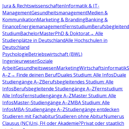
Jura & Rechtswissenschaften
Informatik & IT-
Management
Gesundheitsmanagement
Medien &
Kommunikation
Marketing & Branding
Banking &
Finance
Energiemanagement
Fernstudium
Berufsbegleiten
Studium
Bachelor
Master
PhD & Doktorat
→ Alle
Studienplätze in Deutschland
Alle Hochschulen in
Deutschland
Psychologie
Betriebswirtschaft (BWL)
Ingenieurwesen
Soziale
Arbeit
Gesundheitswesen
Marketing
Wirtschaftsinformatik
A–Z
→ Finde deinen Beruf
Duales Studium: Alle Infos
Duale
Studiengänge A–Z
Berufsbegleitendes Studium: Alle
Infos
Berufsbegleitende Studiengänge A–Z
Fernstudium:
Alle Infos
Fernstudiengänge A–Z
Master Studium: Alle
Infos
Master-Studiengänge A–Z
MBA Studium: Alle
Infos
MBA-Studiengänge A–Z
Studiengänge entdecken
Studieren mit Fachabitur
Studieren ohne Abitur
Numerus
Clausus (NC)
Uni, FH oder Akademie?
Privat oder staatlich