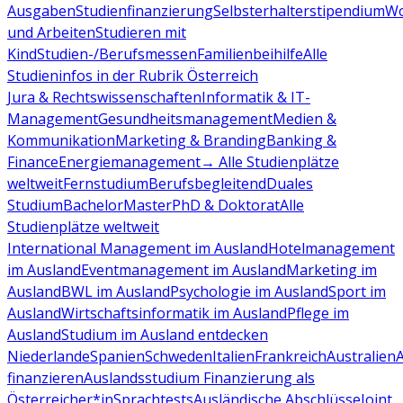
Ausgaben
Studienfinanzierung
Selbsterhalterstipendium
Wo
und Arbeiten
Studieren mit
Kind
Studien-/Berufsmessen
Familienbeihilfe
Alle
Studieninfos in der Rubrik Österreich
Jura & Rechtswissenschaften
Informatik & IT-
Management
Gesundheitsmanagement
Medien &
Kommunikation
Marketing & Branding
Banking &
Finance
Energiemanagement
→ Alle Studienplätze
weltweit
Fernstudium
Berufsbegleitend
Duales
Studium
Bachelor
Master
PhD & Doktorat
Alle
Studienplätze weltweit
International Management im Ausland
Hotelmanagement
im Ausland
Eventmanagement im Ausland
Marketing im
Ausland
BWL im Ausland
Psychologie im Ausland
Sport im
Ausland
Wirtschaftsinformatik im Ausland
Pflege im
Ausland
Studium im Ausland entdecken
Niederlande
Spanien
Schweden
Italien
Frankreich
Australien
finanzieren
Auslandsstudium Finanzierung als
Österreicher*in
Sprachtests
Ausländische Abschlüsse
Joint