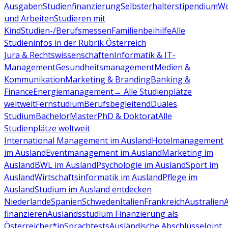
Ausgaben
Studienfinanzierung
Selbsterhalterstipendium
Wo
und Arbeiten
Studieren mit
Kind
Studien-/Berufsmessen
Familienbeihilfe
Alle
Studieninfos in der Rubrik Österreich
Jura & Rechtswissenschaften
Informatik & IT-
Management
Gesundheitsmanagement
Medien &
Kommunikation
Marketing & Branding
Banking &
Finance
Energiemanagement
→ Alle Studienplätze
weltweit
Fernstudium
Berufsbegleitend
Duales
Studium
Bachelor
Master
PhD & Doktorat
Alle
Studienplätze weltweit
International Management im Ausland
Hotelmanagement
im Ausland
Eventmanagement im Ausland
Marketing im
Ausland
BWL im Ausland
Psychologie im Ausland
Sport im
Ausland
Wirtschaftsinformatik im Ausland
Pflege im
Ausland
Studium im Ausland entdecken
Niederlande
Spanien
Schweden
Italien
Frankreich
Australien
finanzieren
Auslandsstudium Finanzierung als
Österreicher*in
Sprachtests
Ausländische Abschlüsse
Joint