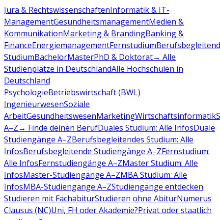
Jura & Rechtswissenschaften
Informatik & IT-
Management
Gesundheitsmanagement
Medien &
Kommunikation
Marketing & Branding
Banking &
Finance
Energiemanagement
Fernstudium
Berufsbegleiten
Studium
Bachelor
Master
PhD & Doktorat
→ Alle
Studienplätze in Deutschland
Alle Hochschulen in
Deutschland
Psychologie
Betriebswirtschaft (BWL)
Ingenieurwesen
Soziale
Arbeit
Gesundheitswesen
Marketing
Wirtschaftsinformatik
A–Z
→ Finde deinen Beruf
Duales Studium: Alle Infos
Duale
Studiengänge A–Z
Berufsbegleitendes Studium: Alle
Infos
Berufsbegleitende Studiengänge A–Z
Fernstudium:
Alle Infos
Fernstudiengänge A–Z
Master Studium: Alle
Infos
Master-Studiengänge A–Z
MBA Studium: Alle
Infos
MBA-Studiengänge A–Z
Studiengänge entdecken
Studieren mit Fachabitur
Studieren ohne Abitur
Numerus
Clausus (NC)
Uni, FH oder Akademie?
Privat oder staatlich