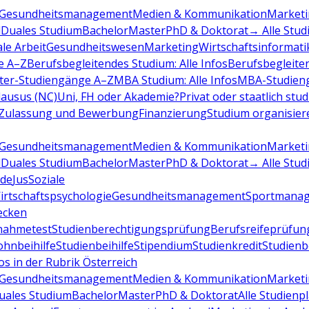
Gesundheitsmanagement
Medien & Kommunikation
Marketi
d
Duales Studium
Bachelor
Master
PhD & Doktorat
→ Alle Stud
ale Arbeit
Gesundheitswesen
Marketing
Wirtschaftsinformati
e A–Z
Berufsbegleitendes Studium: Alle Infos
Berufsbegleite
ter-Studiengänge A–Z
MBA Studium: Alle Infos
MBA-Studien
ausus (NC)
Uni, FH oder Akademie?
Privat oder staatlich stu
Zulassung und Bewerbung
Finanzierung
Studium organisier
Gesundheitsmanagement
Medien & Kommunikation
Marketi
d
Duales Studium
Bachelor
Master
PhD & Doktorat
→ Alle Stud
de
Jus
Soziale
irtschaftspsychologie
Gesundheitsmanagement
Sportmana
decken
nahmetest
Studienberechtigungsprüfung
Berufsreifeprüfun
hnbeihilfe
Studienbeihilfe
Stipendium
Studienkredit
Studien
os in der Rubrik Österreich
Gesundheitsmanagement
Medien & Kommunikation
Marketi
uales Studium
Bachelor
Master
PhD & Doktorat
Alle Studienp