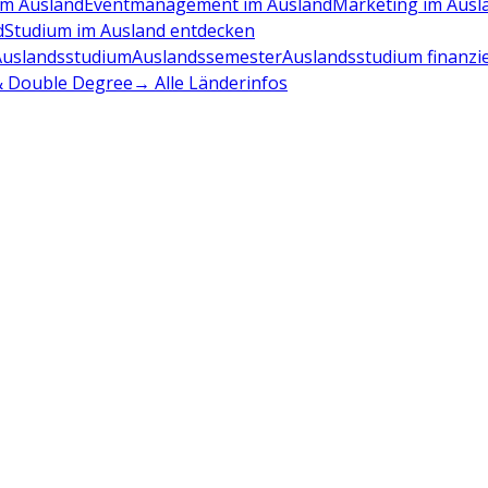
m Ausland
Eventmanagement im Ausland
Marketing im Ausl
d
Studium im Ausland entdecken
Auslandsstudium
Auslandssemester
Auslandsstudium finanzi
 & Double Degree
→ Alle Länderinfos