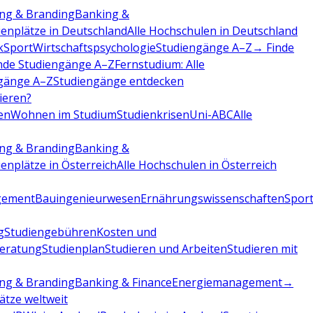
ng & Branding
Banking &
ienplätze in Deutschland
Alle Hochschulen in Deutschland
k
Sport
Wirtschaftspsychologie
Studiengänge A–Z
→ Finde
nde Studiengänge A–Z
Fernstudium: Alle
gänge A–Z
Studiengänge entdecken
dieren?
en
Wohnen im Studium
Studienkrisen
Uni-ABC
Alle
ng & Branding
Banking &
ienplätze in Österreich
Alle Hochschulen in Österreich
gement
Bauingenieurwesen
Ernährungswissenschaften
Sport
g
Studiengebühren
Kosten und
beratung
Studienplan
Studieren und Arbeiten
Studieren mit
ng & Branding
Banking & Finance
Energiemanagement
→
lätze weltweit