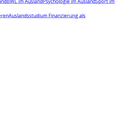
and
BWL im Ausland
Psychologie im Ausland
Sport im
eren
Auslandsstudium Finanzierung als