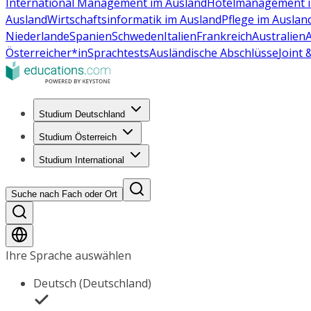
International Management im Ausland
Hotelmanagement i
Ausland
Wirtschaftsinformatik im Ausland
Pflege im Auslan
Niederlande
Spanien
Schweden
Italien
Frankreich
Australien
Österreicher*in
Sprachtests
Ausländische Abschlüsse
Joint
Studium Deutschland
Studium Österreich
Studium International
Suche nach Fach oder Ort
Ihre Sprache auswählen
Deutsch (Deutschland)