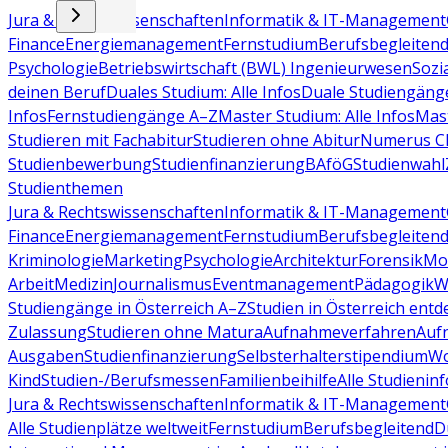
Jura & Rechtswissenschaften
Informatik & IT-Management
Finance
Energiemanagement
Fernstudium
Berufsbegleiten
Psychologie
Betriebswirtschaft (BWL)
Ingenieurwesen
Sozi
deinen Beruf
Duales Studium: Alle Infos
Duale Studiengäng
Infos
Fernstudiengänge A–Z
Master Studium: Alle Infos
Mas
Studieren mit Fachabitur
Studieren ohne Abitur
Numerus Cl
Studienbewerbung
Studienfinanzierung
BAföG
Studienwahl
Studienthemen
Jura & Rechtswissenschaften
Informatik & IT-Management
Finance
Energiemanagement
Fernstudium
Berufsbegleiten
Kriminologie
Marketing
Psychologie
Architektur
Forensik
Mo
Arbeit
Medizin
Journalismus
Eventmanagement
Pädagogik
W
Studiengänge in Österreich A–Z
Studien in Österreich ent
Zulassung
Studieren ohne Matura
Aufnahmeverfahren
Auf
Ausgaben
Studienfinanzierung
Selbsterhalterstipendium
Wo
Kind
Studien-/Berufsmessen
Familienbeihilfe
Alle Studieninf
Jura & Rechtswissenschaften
Informatik & IT-Management
Alle Studienplätze weltweit
Fernstudium
Berufsbegleitend
D