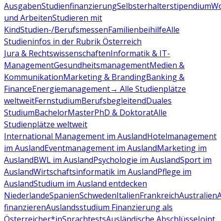
Ausgaben
Studienfinanzierung
Selbsterhalterstipendium
Wo
und Arbeiten
Studieren mit
Kind
Studien-/Berufsmessen
Familienbeihilfe
Alle
Studieninfos in der Rubrik Österreich
Jura & Rechtswissenschaften
Informatik & IT-
Management
Gesundheitsmanagement
Medien &
Kommunikation
Marketing & Branding
Banking &
Finance
Energiemanagement
→ Alle Studienplätze
weltweit
Fernstudium
Berufsbegleitend
Duales
Studium
Bachelor
Master
PhD & Doktorat
Alle
Studienplätze weltweit
International Management im Ausland
Hotelmanagement
im Ausland
Eventmanagement im Ausland
Marketing im
Ausland
BWL im Ausland
Psychologie im Ausland
Sport im
Ausland
Wirtschaftsinformatik im Ausland
Pflege im
Ausland
Studium im Ausland entdecken
Niederlande
Spanien
Schweden
Italien
Frankreich
Australien
finanzieren
Auslandsstudium Finanzierung als
Österreicher*in
Sprachtests
Ausländische Abschlüsse
Joint