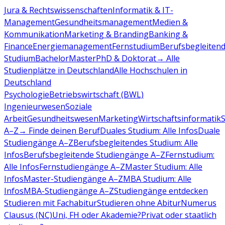
Jura & Rechtswissenschaften
Informatik & IT-
Management
Gesundheitsmanagement
Medien &
Kommunikation
Marketing & Branding
Banking &
Finance
Energiemanagement
Fernstudium
Berufsbegleiten
Studium
Bachelor
Master
PhD & Doktorat
→ Alle
Studienplätze in Deutschland
Alle Hochschulen in
Deutschland
Psychologie
Betriebswirtschaft (BWL)
Ingenieurwesen
Soziale
Arbeit
Gesundheitswesen
Marketing
Wirtschaftsinformatik
A–Z
→ Finde deinen Beruf
Duales Studium: Alle Infos
Duale
Studiengänge A–Z
Berufsbegleitendes Studium: Alle
Infos
Berufsbegleitende Studiengänge A–Z
Fernstudium:
Alle Infos
Fernstudiengänge A–Z
Master Studium: Alle
Infos
Master-Studiengänge A–Z
MBA Studium: Alle
Infos
MBA-Studiengänge A–Z
Studiengänge entdecken
Studieren mit Fachabitur
Studieren ohne Abitur
Numerus
Clausus (NC)
Uni, FH oder Akademie?
Privat oder staatlich