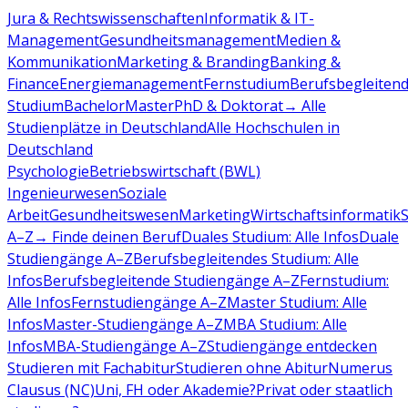
Jura & Rechtswissenschaften
Informatik & IT-
Management
Gesundheitsmanagement
Medien &
Kommunikation
Marketing & Branding
Banking &
Finance
Energiemanagement
Fernstudium
Berufsbegleiten
Studium
Bachelor
Master
PhD & Doktorat
→ Alle
Studienplätze in Deutschland
Alle Hochschulen in
Deutschland
Psychologie
Betriebswirtschaft (BWL)
Ingenieurwesen
Soziale
Arbeit
Gesundheitswesen
Marketing
Wirtschaftsinformatik
A–Z
→ Finde deinen Beruf
Duales Studium: Alle Infos
Duale
Studiengänge A–Z
Berufsbegleitendes Studium: Alle
Infos
Berufsbegleitende Studiengänge A–Z
Fernstudium:
Alle Infos
Fernstudiengänge A–Z
Master Studium: Alle
Infos
Master-Studiengänge A–Z
MBA Studium: Alle
Infos
MBA-Studiengänge A–Z
Studiengänge entdecken
Studieren mit Fachabitur
Studieren ohne Abitur
Numerus
Clausus (NC)
Uni, FH oder Akademie?
Privat oder staatlich