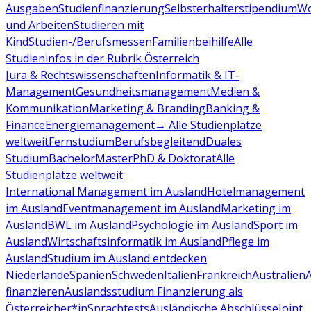
Ausgaben
Studienfinanzierung
Selbsterhalterstipendium
Wo
und Arbeiten
Studieren mit
Kind
Studien-/Berufsmessen
Familienbeihilfe
Alle
Studieninfos in der Rubrik Österreich
Jura & Rechtswissenschaften
Informatik & IT-
Management
Gesundheitsmanagement
Medien &
Kommunikation
Marketing & Branding
Banking &
Finance
Energiemanagement
→ Alle Studienplätze
weltweit
Fernstudium
Berufsbegleitend
Duales
Studium
Bachelor
Master
PhD & Doktorat
Alle
Studienplätze weltweit
International Management im Ausland
Hotelmanagement
im Ausland
Eventmanagement im Ausland
Marketing im
Ausland
BWL im Ausland
Psychologie im Ausland
Sport im
Ausland
Wirtschaftsinformatik im Ausland
Pflege im
Ausland
Studium im Ausland entdecken
Niederlande
Spanien
Schweden
Italien
Frankreich
Australien
finanzieren
Auslandsstudium Finanzierung als
Österreicher*in
Sprachtests
Ausländische Abschlüsse
Joint