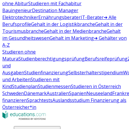
ohne Abitur
Studieren mit Fachabitur
Bauingenieur
Destination Manager
Elektrotechniker
Ernährungsberater
IT-Berater
➔ Alle
Berufsprofile
Gehalt in der Logistikbranche
Gehalt in der
Tourismusbranche
Gehalt in der Medienbranche
Gehalt
im Gesundheitswesen
Gehalt im Marketing
➔ Gehälter von
A-Z
Studieren ohne
Matura
Studienberechtigungsprüfung
Berufsreifeprüfung
und
Ausgaben
Studienfinanzierung
Selbsterhalterstipendium
Wo
und Arbeiten
Studieren mit
Kind
Studienplan
Studienmessen
Studieren in Österreich
Schweden
Dänemark
Australien
Spanien
Neuseeland
Frankre
finanzieren
Sprachtests
Auslandsstudium Finanzierung als
Österreicher*in