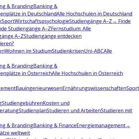
ng & Branding
Banking &
ienplätze in Deutschland
Alle Hochschulen in Deutschland
k
Sport
Wirtschaftspsychologie
Studiengänge A–Z
→ Finde
nde Studiengänge A–Z
Fernstudium: Alle
gänge A–Z
Studiengänge entdecken
dieren?
en
Wohnen im Studium
Studienkrisen
Uni-ABC
Alle
ng & Branding
Banking &
ienplätze in Österreich
Alle Hochschulen in Österreich
gement
Bauingenieurwesen
Ernährungswissenschaften
Sport
g
Studiengebühren
Kosten und
beratung
Studienplan
Studieren und Arbeiten
Studieren mit
ng & Branding
Banking & Finance
Energiemanagement
→
lätze weltweit