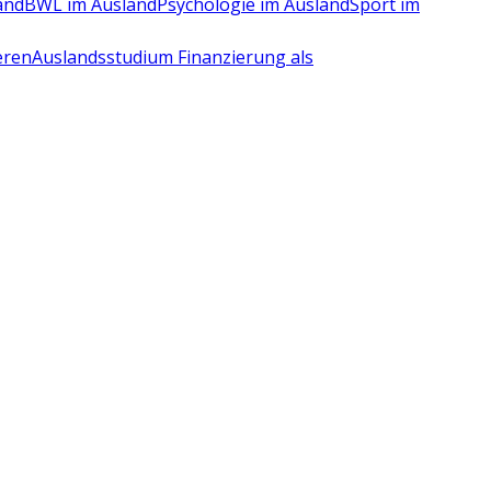
and
BWL im Ausland
Psychologie im Ausland
Sport im
eren
Auslandsstudium Finanzierung als