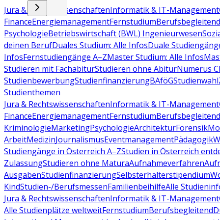
Jura & Rechtswissenschaften
Informatik & IT-Management
Finance
Energiemanagement
Fernstudium
Berufsbegleiten
Psychologie
Betriebswirtschaft (BWL)
Ingenieurwesen
Sozi
deinen Beruf
Duales Studium: Alle Infos
Duale Studiengäng
Infos
Fernstudiengänge A–Z
Master Studium: Alle Infos
Mas
Studieren mit Fachabitur
Studieren ohne Abitur
Numerus Cl
Studienbewerbung
Studienfinanzierung
BAföG
Studienwahl
Studienthemen
Jura & Rechtswissenschaften
Informatik & IT-Management
Finance
Energiemanagement
Fernstudium
Berufsbegleiten
Kriminologie
Marketing
Psychologie
Architektur
Forensik
Mo
Arbeit
Medizin
Journalismus
Eventmanagement
Pädagogik
W
Studiengänge in Österreich A–Z
Studien in Österreich ent
Zulassung
Studieren ohne Matura
Aufnahmeverfahren
Auf
Ausgaben
Studienfinanzierung
Selbsterhalterstipendium
Wo
Kind
Studien-/Berufsmessen
Familienbeihilfe
Alle Studieninf
Jura & Rechtswissenschaften
Informatik & IT-Management
Alle Studienplätze weltweit
Fernstudium
Berufsbegleitend
D