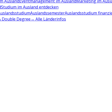
m Ausland
Eventmanagement im Ausland
Marketing im Ausl
d
Studium im Ausland entdecken
Auslandsstudium
Auslandssemester
Auslandsstudium finanzi
 & Double Degree
→ Alle Länderinfos