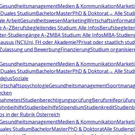
Gesundheitsmanagement
Medien & Kommunikation
Marketi
d
Duales Studium
Bachelor
Master
PhD & Doktorat
→ Alle Stud
ale Arbeit
Gesundheitswesen
Marketing
Wirtschaftsinformati
e A–Z
Berufsbegleitendes Studium: Alle Infos
Berufsbegleite
ter-Studiengänge A–Z
MBA Studium: Alle Infos
MBA-Studien
ausus (NC)
Uni, FH oder Akademie?
Privat oder staatlich stu
Zulassung und Bewerbung
Finanzierung
Studium organisier
Gesundheitsmanagement
Medien & Kommunikation
Marketi
d
Duales Studium
Bachelor
Master
PhD & Doktorat
→ Alle Stud
de
Jus
Soziale
irtschaftspsychologie
Gesundheitsmanagement
Sportmana
decken
nahmetest
Studienberechtigungsprüfung
Berufsreifeprüfun
hnbeihilfe
Studienbeihilfe
Stipendium
Studienkredit
Studien
os in der Rubrik Österreich
Gesundheitsmanagement
Medien & Kommunikation
Marketi
uales Studium
Bachelor
Master
PhD & Doktorat
Alle Studienp