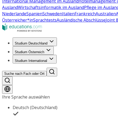
International Management im Ausland
Hotelmanagement i
Ausland
Wirtschaftsinformatik im Ausland
Pflege im Auslan
Niederlande
Spanien
Schweden
Italien
Frankreich
Australien
Österreicher*in
Sprachtests
Ausländische Abschlüsse
Joint
Studium Deutschland
Studium Österreich
Studium International
Suche nach Fach oder Ort
Ihre Sprache auswählen
Deutsch (Deutschland)