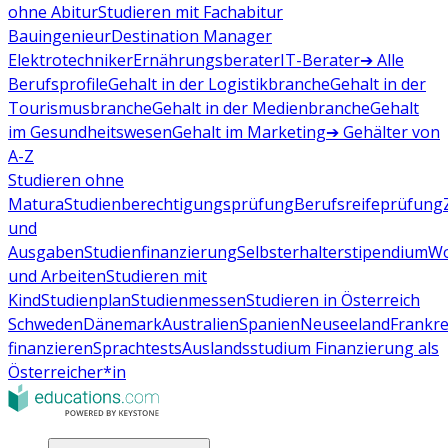
ohne Abitur
Studieren mit Fachabitur
Bauingenieur
Destination Manager
Elektrotechniker
Ernährungsberater
IT-Berater
➔ Alle
Berufsprofile
Gehalt in der Logistikbranche
Gehalt in der
Tourismusbranche
Gehalt in der Medienbranche
Gehalt
im Gesundheitswesen
Gehalt im Marketing
➔ Gehälter von
A-Z
Studieren ohne
Matura
Studienberechtigungsprüfung
Berufsreifeprüfung
und
Ausgaben
Studienfinanzierung
Selbsterhalterstipendium
Wo
und Arbeiten
Studieren mit
Kind
Studienplan
Studienmessen
Studieren in Österreich
Schweden
Dänemark
Australien
Spanien
Neuseeland
Frankre
finanzieren
Sprachtests
Auslandsstudium Finanzierung als
Österreicher*in