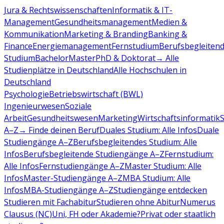
Jura & Rechtswissenschaften
Informatik & IT-
Management
Gesundheitsmanagement
Medien &
Kommunikation
Marketing & Branding
Banking &
Finance
Energiemanagement
Fernstudium
Berufsbegleiten
Studium
Bachelor
Master
PhD & Doktorat
→ Alle
Studienplätze in Deutschland
Alle Hochschulen in
Deutschland
Psychologie
Betriebswirtschaft (BWL)
Ingenieurwesen
Soziale
Arbeit
Gesundheitswesen
Marketing
Wirtschaftsinformatik
A–Z
→ Finde deinen Beruf
Duales Studium: Alle Infos
Duale
Studiengänge A–Z
Berufsbegleitendes Studium: Alle
Infos
Berufsbegleitende Studiengänge A–Z
Fernstudium:
Alle Infos
Fernstudiengänge A–Z
Master Studium: Alle
Infos
Master-Studiengänge A–Z
MBA Studium: Alle
Infos
MBA-Studiengänge A–Z
Studiengänge entdecken
Studieren mit Fachabitur
Studieren ohne Abitur
Numerus
Clausus (NC)
Uni, FH oder Akademie?
Privat oder staatlich