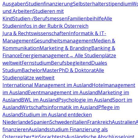
Ausgaben
Studienfinanzierung
Selbsterhalterstipendium
Wo
und Arbeiten
Studieren mit
Kind
Studien-/Berufsmessen
Familienbeihilfe
Alle
Studieninfos in der Rubrik Österreich
Jura & Rechtswissenschaften
Informatik & IT-
Management
Gesundheitsmanagement
Medien &
Kommunikation
Marketing & Branding
Banking &
Finance
Energiemanagement
→ Alle Studienplätze
weltweit
Fernstudium
Berufsbegleitend
Duales
Studium
Bachelor
Master
PhD & Doktorat
Alle
Studienplätze weltweit
International Management im Ausland
Hotelmanagement
im Ausland
Eventmanagement im Ausland
Marketing im
Ausland
BWL im Ausland
Psychologie im Ausland
Sport im
Ausland
Wirtschaftsinformatik im Ausland
Pflege im
Ausland
Studium im Ausland entdecken
Niederlande
Spanien
Schweden
Italien
Frankreich
Australien
finanzieren
Auslandsstudium Finanzierung als
Österreicher*in
Sprachtests
Ausländische Abschlüsse
Joint