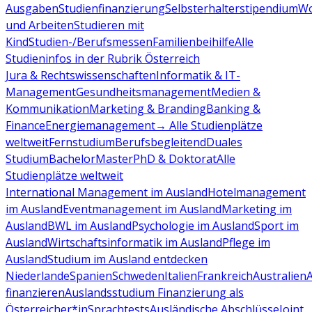
Ausgaben
Studienfinanzierung
Selbsterhalterstipendium
Wo
und Arbeiten
Studieren mit
Kind
Studien-/Berufsmessen
Familienbeihilfe
Alle
Studieninfos in der Rubrik Österreich
Jura & Rechtswissenschaften
Informatik & IT-
Management
Gesundheitsmanagement
Medien &
Kommunikation
Marketing & Branding
Banking &
Finance
Energiemanagement
→ Alle Studienplätze
weltweit
Fernstudium
Berufsbegleitend
Duales
Studium
Bachelor
Master
PhD & Doktorat
Alle
Studienplätze weltweit
International Management im Ausland
Hotelmanagement
im Ausland
Eventmanagement im Ausland
Marketing im
Ausland
BWL im Ausland
Psychologie im Ausland
Sport im
Ausland
Wirtschaftsinformatik im Ausland
Pflege im
Ausland
Studium im Ausland entdecken
Niederlande
Spanien
Schweden
Italien
Frankreich
Australien
finanzieren
Auslandsstudium Finanzierung als
Österreicher*in
Sprachtests
Ausländische Abschlüsse
Joint