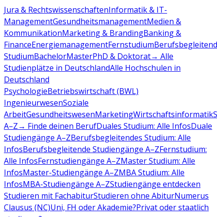
Jura & Rechtswissenschaften
Informatik & IT-
Management
Gesundheitsmanagement
Medien &
Kommunikation
Marketing & Branding
Banking &
Finance
Energiemanagement
Fernstudium
Berufsbegleiten
Studium
Bachelor
Master
PhD & Doktorat
→ Alle
Studienplätze in Deutschland
Alle Hochschulen in
Deutschland
Psychologie
Betriebswirtschaft (BWL)
Ingenieurwesen
Soziale
Arbeit
Gesundheitswesen
Marketing
Wirtschaftsinformatik
A–Z
→ Finde deinen Beruf
Duales Studium: Alle Infos
Duale
Studiengänge A–Z
Berufsbegleitendes Studium: Alle
Infos
Berufsbegleitende Studiengänge A–Z
Fernstudium:
Alle Infos
Fernstudiengänge A–Z
Master Studium: Alle
Infos
Master-Studiengänge A–Z
MBA Studium: Alle
Infos
MBA-Studiengänge A–Z
Studiengänge entdecken
Studieren mit Fachabitur
Studieren ohne Abitur
Numerus
Clausus (NC)
Uni, FH oder Akademie?
Privat oder staatlich