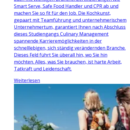
Smart Serve, Safe Food Handler und CPR ab und
machen Sie so fit für den Job. Die Kochkunst,
gepaart mit Teamführung und unternehmerischem
Unternehmertum, garantiert Ihnen nach Abschluss
dieses Studiengangs Culinary Management
spannende Karrieremöglichkeiten in der
schnelllebigen, sich ständig verändernden Branche.
Dieses Feld führt Sie überall hin, wo Sie hin
möchten. Alles, was Sie brauchen, ist harte Arbeit,
Tatkraft und Leidenschaft.
Weiterlesen