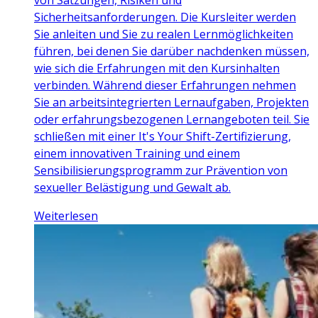
Sicherheitsanforderungen. Die Kursleiter werden
Sie anleiten und Sie zu realen Lernmöglichkeiten
führen, bei denen Sie darüber nachdenken müssen,
wie sich die Erfahrungen mit den Kursinhalten
verbinden. Während dieser Erfahrungen nehmen
Sie an arbeitsintegrierten Lernaufgaben, Projekten
oder erfahrungsbezogenen Lernangeboten teil. Sie
schließen mit einer It's Your Shift-Zertifizierung,
einem innovativen Training und einem
Sensibilisierungsprogramm zur Prävention von
sexueller Belästigung und Gewalt ab.
Weiterlesen