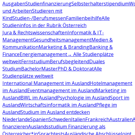
Ausgaben
Studienfinanzierung
Selbsterhalterstipendium
Wo
und Arbeiten
Studieren mit
Kind
Studien-/Berufsmessen
Familienbeihilfe
Alle
Studieninfos in der Rubrik Österreich
Jura & Rechtswissenschaften
Informatik & IT-
Management
Gesundheitsmanagement
Medien &
Kommunikation
Marketing & Branding
Banking &
Finance
Energiemanagement
→ Alle Studienplätze
weltweit
Fernstudium
Berufsbegleitend
Duales
Studium
Bachelor
Master
PhD & Doktorat
Alle
Studienplätze weltweit
International Management im Ausland
Hotelmanagement
im Ausland
Eventmanagement im Ausland
Marketing im
Ausland
BWL im Ausland
Psychologie im Ausland
Sport im
Ausland
Wirtschaftsinformatik im Ausland
Pflege im
Ausland
Studium im Ausland entdecken
Niederlande
Spanien
Schweden
Italien
Frankreich
Australien
finanzieren
Auslandsstudium Finanzierung als
Österreicher*in
Sprachtests
Ausländische Abschlüsse
Joint