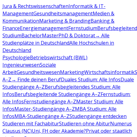
Jura & Rechtswissenschaften
Informatik & IT-
Management
Gesundheitsmanagement
Medien &
Kommunikation
Marketing & Branding
Banking &
Finance
Energiemanagement
Fernstudium
Berufsbegleiten
Studium
Bachelor
Master
PhD & Doktorat
→ Alle
Studienplätze in Deutschland
Alle Hochschulen in
Deutschland
Psychologie
Betriebswirtschaft (BWL)
Ingenieurwesen
Soziale
Arbeit
Gesundheitswesen
Marketing
Wirtschaftsinformatik
A–Z
→ Finde deinen Beruf
Duales Studium: Alle Infos
Duale
Studiengänge A–Z
Berufsbegleitendes Studium: Alle
Infos
Berufsbegleitende Studiengänge A–Z
Fernstudium:
Alle Infos
Fernstudiengänge A–Z
Master Studium: Alle
Infos
Master-Studiengänge A–Z
MBA Studium: Alle
Infos
MBA-Studiengänge A–Z
Studiengänge entdecken
Studieren mit Fachabitur
Studieren ohne Abitur
Numerus
Clausus (NC)
Uni, FH oder Akademie?
Privat oder staatlich