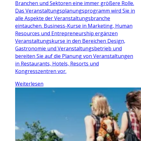
Branchen und Sektoren eine immer größere Rolle.
Das Veranstaltungsplanungsprogramm wird Sie in
alle Aspekte der Veranstaltungsbranche
eintauchen. Business-Kurse in Marketing, Human
Resources und Entrepreneurship ergänzen
Veranstaltungskurse in den Bereichen Design,
Gastronomie und Veranstaltungsbetrieb und
bereiten Sie auf die Planung von Veranstaltungen
in Restaurants, Hotels, Resorts und
Kongresszentren vor.
Weiterlesen