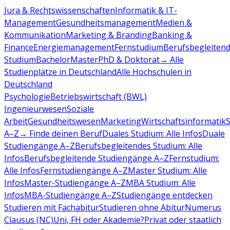
Jura & Rechtswissenschaften
Informatik & IT-
Management
Gesundheitsmanagement
Medien &
Kommunikation
Marketing & Branding
Banking &
Finance
Energiemanagement
Fernstudium
Berufsbegleiten
Studium
Bachelor
Master
PhD & Doktorat
→ Alle
Studienplätze in Deutschland
Alle Hochschulen in
Deutschland
Psychologie
Betriebswirtschaft (BWL)
Ingenieurwesen
Soziale
Arbeit
Gesundheitswesen
Marketing
Wirtschaftsinformatik
A–Z
→ Finde deinen Beruf
Duales Studium: Alle Infos
Duale
Studiengänge A–Z
Berufsbegleitendes Studium: Alle
Infos
Berufsbegleitende Studiengänge A–Z
Fernstudium:
Alle Infos
Fernstudiengänge A–Z
Master Studium: Alle
Infos
Master-Studiengänge A–Z
MBA Studium: Alle
Infos
MBA-Studiengänge A–Z
Studiengänge entdecken
Studieren mit Fachabitur
Studieren ohne Abitur
Numerus
Clausus (NC)
Uni, FH oder Akademie?
Privat oder staatlich