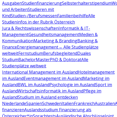
Ausgaben
Studienfinanzierung
Selbsterhalterstipendium
Wo
und Arbeiten
Studieren mit
Kind
Studien-/Berufsmessen
Familienbeihilfe
Alle
Studieninfos in der Rubrik Österreich
Jura & Rechtswissenschaften
Informatik & IT-
Management
Gesundheitsmanagement
Medien &
Kommunikation
Marketing & Branding
Banking &
Finance
Energiemanagement
→ Alle Studienplätze
weltweit
Fernstudium
Berufsbegleitend
Duales
Studium
Bachelor
Master
PhD & Doktorat
Alle
Studienplätze weltweit
International Management im Ausland
Hotelmanagement
im Ausland
Eventmanagement im Ausland
Marketing im
Ausland
BWL im Ausland
Psychologie im Ausland
Sport im
Ausland
Wirtschaftsinformatik im Ausland
Pflege im
Ausland
Studium im Ausland entdecken
Niederlande
Spanien
Schweden
Italien
Frankreich
Australien
finanzieren
Auslandsstudium Finanzierung als
Österreicher*in
Sprachtests
Ausländische Abschlüsse
Joint