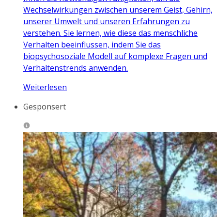
Wechselwirkungen zwischen unserem Geist, Gehirn,
unserer Umwelt und unseren Erfahrungen zu
verstehen. Sie lernen, wie diese das menschliche
Verhalten beeinflussen, indem Sie das
biopsychosoziale Modell auf komplexe Fragen und
Verhaltenstrends anwenden.
Weiterlesen
Gesponsert