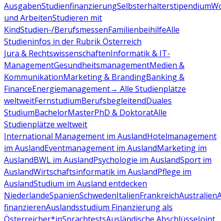
Ausgaben
Studienfinanzierung
Selbsterhalterstipendium
Wo
und Arbeiten
Studieren mit
Kind
Studien-/Berufsmessen
Familienbeihilfe
Alle
Studieninfos in der Rubrik Österreich
Jura & Rechtswissenschaften
Informatik & IT-
Management
Gesundheitsmanagement
Medien &
Kommunikation
Marketing & Branding
Banking &
Finance
Energiemanagement
→ Alle Studienplätze
weltweit
Fernstudium
Berufsbegleitend
Duales
Studium
Bachelor
Master
PhD & Doktorat
Alle
Studienplätze weltweit
International Management im Ausland
Hotelmanagement
im Ausland
Eventmanagement im Ausland
Marketing im
Ausland
BWL im Ausland
Psychologie im Ausland
Sport im
Ausland
Wirtschaftsinformatik im Ausland
Pflege im
Ausland
Studium im Ausland entdecken
Niederlande
Spanien
Schweden
Italien
Frankreich
Australien
finanzieren
Auslandsstudium Finanzierung als
Österreicher*in
Sprachtests
Ausländische Abschlüsse
Joint