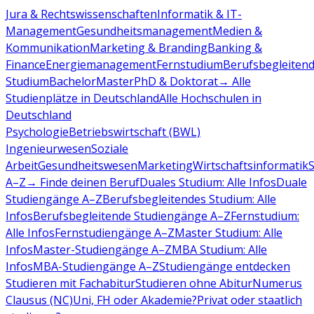
Jura & Rechtswissenschaften
Informatik & IT-
Management
Gesundheitsmanagement
Medien &
Kommunikation
Marketing & Branding
Banking &
Finance
Energiemanagement
Fernstudium
Berufsbegleiten
Studium
Bachelor
Master
PhD & Doktorat
→ Alle
Studienplätze in Deutschland
Alle Hochschulen in
Deutschland
Psychologie
Betriebswirtschaft (BWL)
Ingenieurwesen
Soziale
Arbeit
Gesundheitswesen
Marketing
Wirtschaftsinformatik
A–Z
→ Finde deinen Beruf
Duales Studium: Alle Infos
Duale
Studiengänge A–Z
Berufsbegleitendes Studium: Alle
Infos
Berufsbegleitende Studiengänge A–Z
Fernstudium:
Alle Infos
Fernstudiengänge A–Z
Master Studium: Alle
Infos
Master-Studiengänge A–Z
MBA Studium: Alle
Infos
MBA-Studiengänge A–Z
Studiengänge entdecken
Studieren mit Fachabitur
Studieren ohne Abitur
Numerus
Clausus (NC)
Uni, FH oder Akademie?
Privat oder staatlich