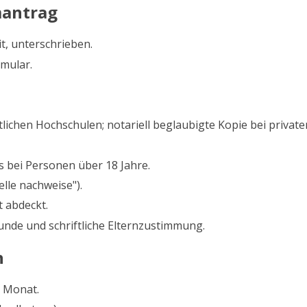
mantrag
t, unterschrieben.
mular.
tlichen Hochschulen; notariell beglaubigte Kopie bei privat
 bei Personen über 18 Jahre.
elle nachweise").
t abdeckt.
unde und schriftliche Elternzustimmung.
n
o Monat.