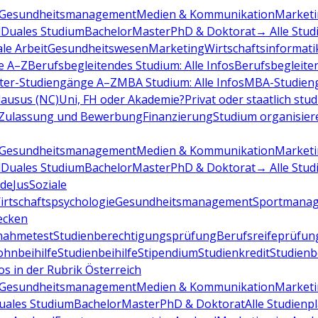
Gesundheitsmanagement
Medien & Kommunikation
Marketi
d
Duales Studium
Bachelor
Master
PhD & Doktorat
→ Alle Stud
ale Arbeit
Gesundheitswesen
Marketing
Wirtschaftsinformati
e A–Z
Berufsbegleitendes Studium: Alle Infos
Berufsbegleite
ter-Studiengänge A–Z
MBA Studium: Alle Infos
MBA-Studien
ausus (NC)
Uni, FH oder Akademie?
Privat oder staatlich stu
Zulassung und Bewerbung
Finanzierung
Studium organisier
Gesundheitsmanagement
Medien & Kommunikation
Marketi
d
Duales Studium
Bachelor
Master
PhD & Doktorat
→ Alle Stud
de
Jus
Soziale
irtschaftspsychologie
Gesundheitsmanagement
Sportmana
decken
nahmetest
Studienberechtigungsprüfung
Berufsreifeprüfun
hnbeihilfe
Studienbeihilfe
Stipendium
Studienkredit
Studien
os in der Rubrik Österreich
Gesundheitsmanagement
Medien & Kommunikation
Marketi
uales Studium
Bachelor
Master
PhD & Doktorat
Alle Studienp