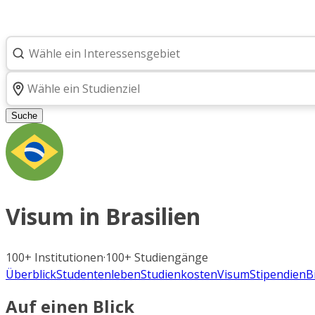
Suche
Visum in
Brasilien
100+
Institutionen
·
100+
Studiengänge
Überblick
Studentenleben
Studienkosten
Visum
Stipendien
B
Auf einen Blick