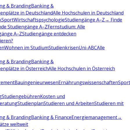
ng & Branding
Banking &
ienplätze in Deutschland
Alle Hochschulen in Deutschland
k
Sport
Wirtschaftspsychologie
Studiengänge A–Z
→ Finde
nde Studiengänge A–Z
Fernstudium: Alle
gänge A–Z
Studiengänge entdecken
dieren?
en
Wohnen im Studium
Studienkrisen
Uni-ABC
Alle
ng & Branding
Banking &
ienplätze in Österreich
Alle Hochschulen in Österreich
gement
Bauingenieurwesen
Ernährungswissenschaften
Sport
g
Studiengebühren
Kosten und
beratung
Studienplan
Studieren und Arbeiten
Studieren mit
ng & Branding
Banking & Finance
Energiemanagement
→
lätze weltweit