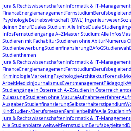
Jura & Rechtswissenschaften
Informatik & IT-Management
Finance
Energiemanagement
Fernstudium
Berufsbegleiten
Psychologie
Betriebswirtschaft (BWL)
Ingenieurwesen
Sozi
deinen Beruf
Duales Studium: Alle Infos
Duale Studiengäng
Infos
Fernstudiengänge A–Z
Master Studium: Alle Infos
Mas
Studieren mit Fachabitur
Studieren ohne Abitur
Numerus Cl
Studienbewerbung
Studienfinanzierung
BAföG
Studienwahl
Studienthemen
Jura & Rechtswissenschaften
Informatik & IT-Management
Finance
Energiemanagement
Fernstudium
Berufsbegleiten
Kriminologie
Marketing
Psychologie
Architektur
Forensik
Mo
Arbeit
Medizin
Journalismus
Eventmanagement
Pädagogik
W
Studiengänge in Österreich A–Z
Studien in Österreich ent
Zulassung
Studieren ohne Matura
Aufnahmeverfahren
Auf
Ausgaben
Studienfinanzierung
Selbsterhalterstipendium
Wo
Kind
Studien-/Berufsmessen
Familienbeihilfe
Alle Studieninf
Jura & Rechtswissenschaften
Informatik & IT-Management
Alle Studienplätze weltweit
Fernstudium
Berufsbegleitend
D