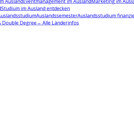
m Ausland
Eventmanagement im Ausland
Marketing im Ausl
d
Studium im Ausland entdecken
Auslandsstudium
Auslandssemester
Auslandsstudium finanzi
 & Double Degree
→ Alle Länderinfos