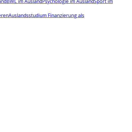
and
BWL im Ausland
Psychologie im Ausland
Sport im
eren
Auslandsstudium Finanzierung als