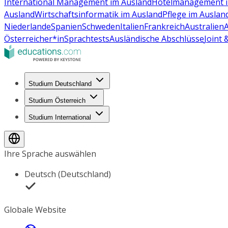
International Management im Ausland
Hotelmanagement i
Ausland
Wirtschaftsinformatik im Ausland
Pflege im Auslan
Niederlande
Spanien
Schweden
Italien
Frankreich
Australien
Österreicher*in
Sprachtests
Ausländische Abschlüsse
Joint
Studium Deutschland
Studium Österreich
Studium International
Ihre Sprache auswählen
Deutsch (Deutschland)
Globale Website