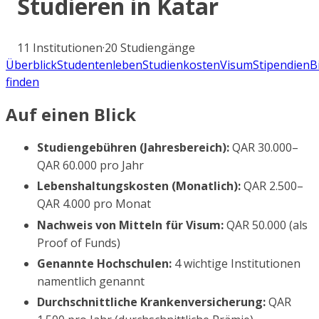
Studieren in
Katar
11
Institutionen
·
20
Studiengänge
Überblick
Studentenleben
Studienkosten
Visum
Stipendien
B
finden
Auf einen Blick
Studiengebühren (Jahresbereich):
QAR 30.000–
QAR 60.000 pro Jahr
Lebenshaltungskosten (Monatlich):
QAR 2.500–
QAR 4.000 pro Monat
Nachweis von Mitteln für Visum:
QAR 50.000 (als
Proof of Funds)
Genannte Hochschulen:
4 wichtige Institutionen
namentlich genannt
Durchschnittliche Krankenversicherung:
QAR