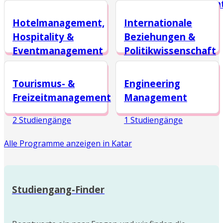
Handelsmanagemen
Hotelmanagement,
Internationale
3 Studiengänge
Hospitality &
Beziehungen &
Eventmanagement
Politikwissenschaft
2 Studiengänge
2 Studiengänge
Tourismus- &
Engineering
Freizeitmanagement
Management
2 Studiengänge
1 Studiengänge
Alle Programme anzeigen in Katar
Studiengang-Finder