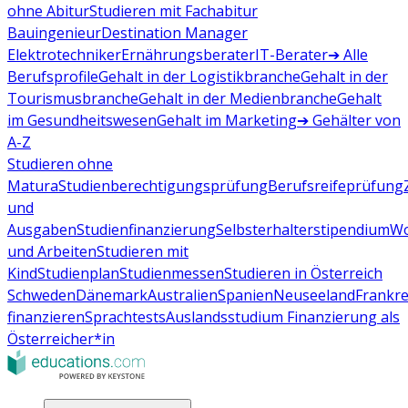
ohne Abitur
Studieren mit Fachabitur
Bauingenieur
Destination Manager
Elektrotechniker
Ernährungsberater
IT-Berater
➔ Alle
Berufsprofile
Gehalt in der Logistikbranche
Gehalt in der
Tourismusbranche
Gehalt in der Medienbranche
Gehalt
im Gesundheitswesen
Gehalt im Marketing
➔ Gehälter von
A-Z
Studieren ohne
Matura
Studienberechtigungsprüfung
Berufsreifeprüfung
und
Ausgaben
Studienfinanzierung
Selbsterhalterstipendium
Wo
und Arbeiten
Studieren mit
Kind
Studienplan
Studienmessen
Studieren in Österreich
Schweden
Dänemark
Australien
Spanien
Neuseeland
Frankre
finanzieren
Sprachtests
Auslandsstudium Finanzierung als
Österreicher*in