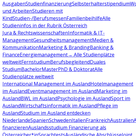
Ausgaben
Studienfinanzierung
Selbsterhalterstipendium
Wo
und Arbeiten
Studieren mit
Kind
Studien-/Berufsmessen
Familienbeihilfe
Alle
Studieninfos in der Rubrik Österreich
Jura & Rechtswissenschaften
Informatik & IT-
Management
Gesundheitsmanagement
Medien &
Kommunikation
Marketing & Branding
Banking &
Finance
Energiemanagement
→ Alle Studienplätze
weltweit
Fernstudium
Berufsbegleitend
Duales
Studium
Bachelor
Master
PhD & Doktorat
Alle
Studienplätze weltweit
International Management im Ausland
Hotelmanagement
im Ausland
Eventmanagement im Ausland
Marketing im
Ausland
BWL im Ausland
Psychologie im Ausland
Sport im
Ausland
Wirtschaftsinformatik im Ausland
Pflege im
Ausland
Studium im Ausland entdecken
Niederlande
Spanien
Schweden
Italien
Frankreich
Australien
finanzieren
Auslandsstudium Finanzierung als
Österreicher*in
Sprachtests
Ausländische Abschlüsse
Joint