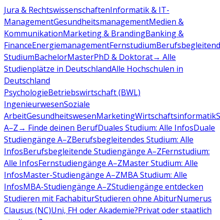
Jura & Rechtswissenschaften
Informatik & IT-
Management
Gesundheitsmanagement
Medien &
Kommunikation
Marketing & Branding
Banking &
Finance
Energiemanagement
Fernstudium
Berufsbegleiten
Studium
Bachelor
Master
PhD & Doktorat
→ Alle
Studienplätze in Deutschland
Alle Hochschulen in
Deutschland
Psychologie
Betriebswirtschaft (BWL)
Ingenieurwesen
Soziale
Arbeit
Gesundheitswesen
Marketing
Wirtschaftsinformatik
A–Z
→ Finde deinen Beruf
Duales Studium: Alle Infos
Duale
Studiengänge A–Z
Berufsbegleitendes Studium: Alle
Infos
Berufsbegleitende Studiengänge A–Z
Fernstudium:
Alle Infos
Fernstudiengänge A–Z
Master Studium: Alle
Infos
Master-Studiengänge A–Z
MBA Studium: Alle
Infos
MBA-Studiengänge A–Z
Studiengänge entdecken
Studieren mit Fachabitur
Studieren ohne Abitur
Numerus
Clausus (NC)
Uni, FH oder Akademie?
Privat oder staatlich