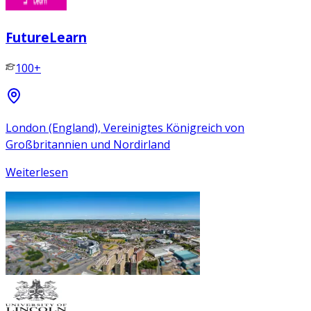
FutureLearn
100+
London (England), Vereinigtes Königreich von
Großbritannien und Nordirland
Weiterlesen