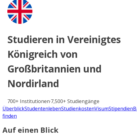
Studieren in
Vereinigtes
Königreich von
Großbritannien und
Nordirland
700+
Institutionen
·
7,500+
Studiengänge
Überblick
Studentenleben
Studienkosten
Visum
Stipendien
B
finden
Auf einen Blick