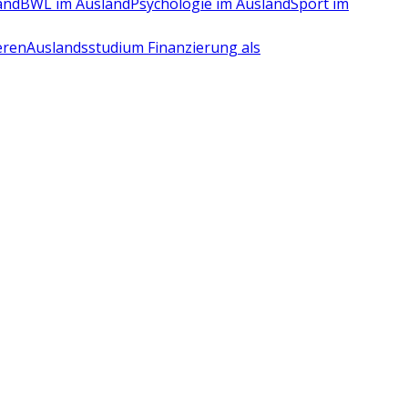
and
BWL im Ausland
Psychologie im Ausland
Sport im
eren
Auslandsstudium Finanzierung als