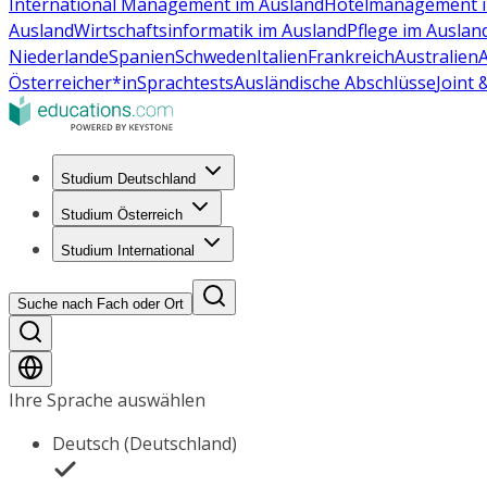
International Management im Ausland
Hotelmanagement i
Ausland
Wirtschaftsinformatik im Ausland
Pflege im Auslan
Niederlande
Spanien
Schweden
Italien
Frankreich
Australien
Österreicher*in
Sprachtests
Ausländische Abschlüsse
Joint
Studium Deutschland
Studium Österreich
Studium International
Suche nach Fach oder Ort
Ihre Sprache auswählen
Deutsch (Deutschland)