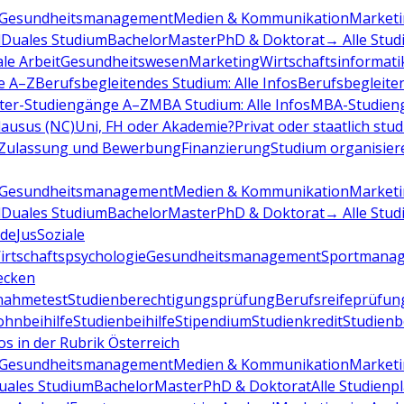
Gesundheitsmanagement
Medien & Kommunikation
Marketi
d
Duales Studium
Bachelor
Master
PhD & Doktorat
→ Alle Stud
ale Arbeit
Gesundheitswesen
Marketing
Wirtschaftsinformati
e A–Z
Berufsbegleitendes Studium: Alle Infos
Berufsbegleite
ter-Studiengänge A–Z
MBA Studium: Alle Infos
MBA-Studien
ausus (NC)
Uni, FH oder Akademie?
Privat oder staatlich stu
Zulassung und Bewerbung
Finanzierung
Studium organisier
Gesundheitsmanagement
Medien & Kommunikation
Marketi
d
Duales Studium
Bachelor
Master
PhD & Doktorat
→ Alle Stud
de
Jus
Soziale
irtschaftspsychologie
Gesundheitsmanagement
Sportmana
decken
nahmetest
Studienberechtigungsprüfung
Berufsreifeprüfun
hnbeihilfe
Studienbeihilfe
Stipendium
Studienkredit
Studien
os in der Rubrik Österreich
Gesundheitsmanagement
Medien & Kommunikation
Marketi
uales Studium
Bachelor
Master
PhD & Doktorat
Alle Studienp