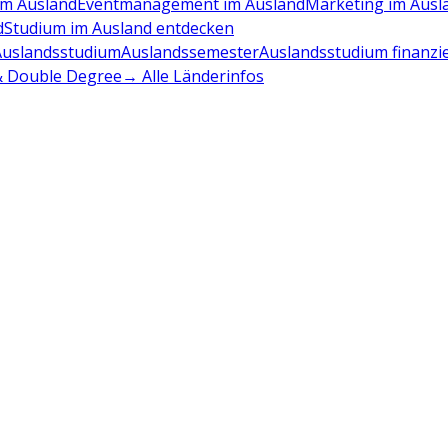
m Ausland
Eventmanagement im Ausland
Marketing im Ausl
d
Studium im Ausland entdecken
Auslandsstudium
Auslandssemester
Auslandsstudium finanzi
 & Double Degree
→ Alle Länderinfos