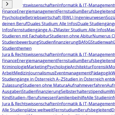
Jura & Rechtswissenschaften
Informatik & IT-Management
Finance
Energiemanagement
Fernstudium
Berufsbegleiten
Psychologie
Betriebswirtschaft (BWL)
Ingenieurwesen
Sozi
deinen Beruf
Duales Studium: Alle Infos
Duale Studiengäng
Infos
Fernstudiengänge A–Z
Master Studium: Alle Infos
Mas
Studieren mit Fachabitur
Studieren ohne Abitur
Numerus Cl
Studienbewerbung
Studienfinanzierung
BAföG
Studienwahl
Studienthemen
Jura & Rechtswissenschaften
Informatik & IT-Management
Finance
Energiemanagement
Fernstudium
Berufsbegleiten
Kriminologie
Marketing
Psychologie
Architektur
Forensik
Mo
Arbeit
Medizin
Journalismus
Eventmanagement
Pädagogik
W
Studiengänge in Österreich A–Z
Studien in Österreich ent
Zulassung
Studieren ohne Matura
Aufnahmeverfahren
Auf
Ausgaben
Studienfinanzierung
Selbsterhalterstipendium
Wo
Kind
Studien-/Berufsmessen
Familienbeihilfe
Alle Studieninf
Jura & Rechtswissenschaften
Informatik & IT-Management
Alle Studienplätze weltweit
Fernstudium
Berufsbegleitend
D