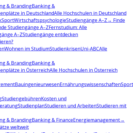
ng & Branding
Banking &
ienplätze in Deutschland
Alle Hochschulen in Deutschland
k
Sport
Wirtschaftspsychologie
Studiengänge A–Z
→ Finde
nde Studiengänge A–Z
Fernstudium: Alle
gänge A–Z
Studiengänge entdecken
dieren?
en
Wohnen im Studium
Studienkrisen
Uni-ABC
Alle
ng & Branding
Banking &
ienplätze in Österreich
Alle Hochschulen in Österreich
gement
Bauingenieurwesen
Ernährungswissenschaften
Sport
g
Studiengebühren
Kosten und
beratung
Studienplan
Studieren und Arbeiten
Studieren mit
ng & Branding
Banking & Finance
Energiemanagement
→
lätze weltweit