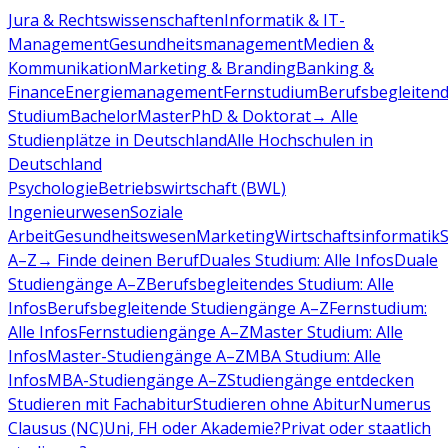
Jura & Rechtswissenschaften
Informatik & IT-
Management
Gesundheitsmanagement
Medien &
Kommunikation
Marketing & Branding
Banking &
Finance
Energiemanagement
Fernstudium
Berufsbegleiten
Studium
Bachelor
Master
PhD & Doktorat
→ Alle
Studienplätze in Deutschland
Alle Hochschulen in
Deutschland
Psychologie
Betriebswirtschaft (BWL)
Ingenieurwesen
Soziale
Arbeit
Gesundheitswesen
Marketing
Wirtschaftsinformatik
A–Z
→ Finde deinen Beruf
Duales Studium: Alle Infos
Duale
Studiengänge A–Z
Berufsbegleitendes Studium: Alle
Infos
Berufsbegleitende Studiengänge A–Z
Fernstudium:
Alle Infos
Fernstudiengänge A–Z
Master Studium: Alle
Infos
Master-Studiengänge A–Z
MBA Studium: Alle
Infos
MBA-Studiengänge A–Z
Studiengänge entdecken
Studieren mit Fachabitur
Studieren ohne Abitur
Numerus
Clausus (NC)
Uni, FH oder Akademie?
Privat oder staatlich