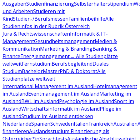
Ausgaben
Studienfinanzierung
Selbsterhalterstipendium
Wo
und Arbeiten
Studieren mit
Kind
Studien-/Berufsmessen
Familienbeihilfe
Alle
Studieninfos in der Rubrik Österreich
Jura & Rechtswissenschaften
Informatik & IT-
Management
Gesundheitsmanagement
Medien &
Kommunikation
Marketing & Branding
Banking &
Finance
Energiemanagement
→ Alle Studienplätze
weltweit
Fernstudium
Berufsbegleitend
Duales
Studium
Bachelor
Master
PhD & Doktorat
Alle
Studienplätze weltweit
International Management im Ausland
Hotelmanagement
im Ausland
Eventmanagement im Ausland
Marketing im
Ausland
BWL im Ausland
Psychologie im Ausland
Sport im
Ausland
Wirtschaftsinformatik im Ausland
Pflege im
Ausland
Studium im Ausland entdecken
Niederlande
Spanien
Schweden
Italien
Frankreich
Australien
finanzieren
Auslandsstudium Finanzierung als
Österreicher*in
Sprachtests
Ausländische Abschlüsse
Joint