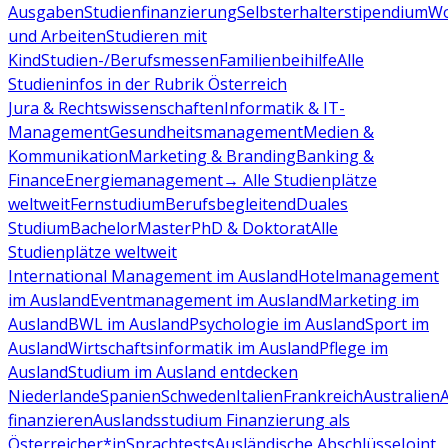
Ausgaben
Studienfinanzierung
Selbsterhalterstipendium
Wo
und Arbeiten
Studieren mit
Kind
Studien-/Berufsmessen
Familienbeihilfe
Alle
Studieninfos in der Rubrik Österreich
Jura & Rechtswissenschaften
Informatik & IT-
Management
Gesundheitsmanagement
Medien &
Kommunikation
Marketing & Branding
Banking &
Finance
Energiemanagement
→ Alle Studienplätze
weltweit
Fernstudium
Berufsbegleitend
Duales
Studium
Bachelor
Master
PhD & Doktorat
Alle
Studienplätze weltweit
International Management im Ausland
Hotelmanagement
im Ausland
Eventmanagement im Ausland
Marketing im
Ausland
BWL im Ausland
Psychologie im Ausland
Sport im
Ausland
Wirtschaftsinformatik im Ausland
Pflege im
Ausland
Studium im Ausland entdecken
Niederlande
Spanien
Schweden
Italien
Frankreich
Australien
finanzieren
Auslandsstudium Finanzierung als
Österreicher*in
Sprachtests
Ausländische Abschlüsse
Joint