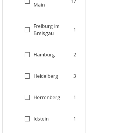
17
Main
Freiburg im
1
Breisgau
Hamburg
2
Heidelberg
3
Herrenberg
1
Idstein
1