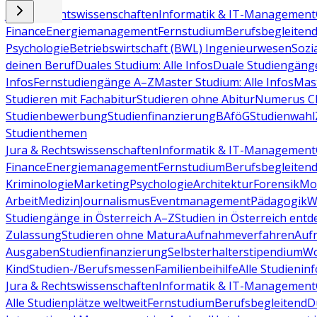
Jura & Rechtswissenschaften
Informatik & IT-Management
Finance
Energiemanagement
Fernstudium
Berufsbegleiten
Psychologie
Betriebswirtschaft (BWL)
Ingenieurwesen
Sozi
deinen Beruf
Duales Studium: Alle Infos
Duale Studiengäng
Infos
Fernstudiengänge A–Z
Master Studium: Alle Infos
Mas
Studieren mit Fachabitur
Studieren ohne Abitur
Numerus Cl
Studienbewerbung
Studienfinanzierung
BAföG
Studienwahl
Studienthemen
Jura & Rechtswissenschaften
Informatik & IT-Management
Finance
Energiemanagement
Fernstudium
Berufsbegleiten
Kriminologie
Marketing
Psychologie
Architektur
Forensik
Mo
Arbeit
Medizin
Journalismus
Eventmanagement
Pädagogik
W
Studiengänge in Österreich A–Z
Studien in Österreich ent
Zulassung
Studieren ohne Matura
Aufnahmeverfahren
Auf
Ausgaben
Studienfinanzierung
Selbsterhalterstipendium
Wo
Kind
Studien-/Berufsmessen
Familienbeihilfe
Alle Studieninf
Jura & Rechtswissenschaften
Informatik & IT-Management
Alle Studienplätze weltweit
Fernstudium
Berufsbegleitend
D