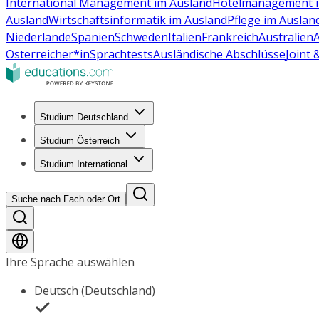
International Management im Ausland
Hotelmanagement i
Ausland
Wirtschaftsinformatik im Ausland
Pflege im Auslan
Niederlande
Spanien
Schweden
Italien
Frankreich
Australien
Österreicher*in
Sprachtests
Ausländische Abschlüsse
Joint
Studium Deutschland
Studium Österreich
Studium International
Suche nach Fach oder Ort
Ihre Sprache auswählen
Deutsch (Deutschland)