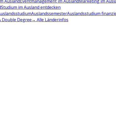
m Ausland
Eventmanagement im Ausland
Marketing im Ausl
d
Studium im Ausland entdecken
Auslandsstudium
Auslandssemester
Auslandsstudium finanzi
 & Double Degree
→ Alle Länderinfos