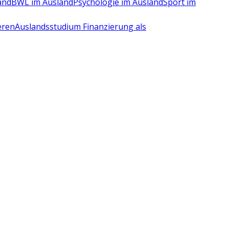
and
BWL im Ausland
Psychologie im Ausland
Sport im
eren
Auslandsstudium Finanzierung als