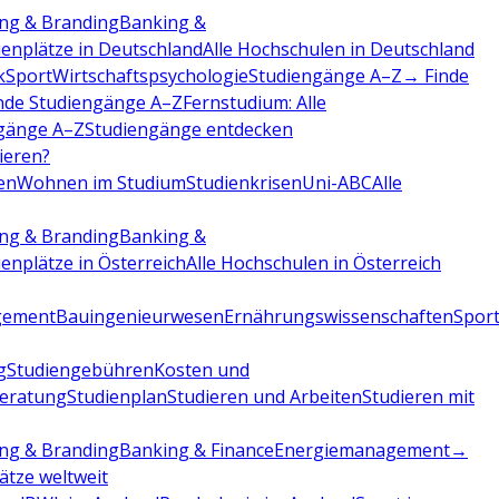
ng & Branding
Banking &
ienplätze in Deutschland
Alle Hochschulen in Deutschland
k
Sport
Wirtschaftspsychologie
Studiengänge A–Z
→ Finde
nde Studiengänge A–Z
Fernstudium: Alle
gänge A–Z
Studiengänge entdecken
dieren?
en
Wohnen im Studium
Studienkrisen
Uni-ABC
Alle
ng & Branding
Banking &
ienplätze in Österreich
Alle Hochschulen in Österreich
gement
Bauingenieurwesen
Ernährungswissenschaften
Sport
g
Studiengebühren
Kosten und
beratung
Studienplan
Studieren und Arbeiten
Studieren mit
ng & Branding
Banking & Finance
Energiemanagement
→
lätze weltweit