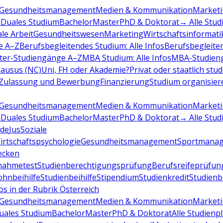
Gesundheitsmanagement
Medien & Kommunikation
Marketi
d
Duales Studium
Bachelor
Master
PhD & Doktorat
→ Alle Stud
ale Arbeit
Gesundheitswesen
Marketing
Wirtschaftsinformati
e A–Z
Berufsbegleitendes Studium: Alle Infos
Berufsbegleite
ter-Studiengänge A–Z
MBA Studium: Alle Infos
MBA-Studien
ausus (NC)
Uni, FH oder Akademie?
Privat oder staatlich stu
Zulassung und Bewerbung
Finanzierung
Studium organisier
Gesundheitsmanagement
Medien & Kommunikation
Marketi
d
Duales Studium
Bachelor
Master
PhD & Doktorat
→ Alle Stud
de
Jus
Soziale
irtschaftspsychologie
Gesundheitsmanagement
Sportmana
decken
nahmetest
Studienberechtigungsprüfung
Berufsreifeprüfun
hnbeihilfe
Studienbeihilfe
Stipendium
Studienkredit
Studien
os in der Rubrik Österreich
Gesundheitsmanagement
Medien & Kommunikation
Marketi
uales Studium
Bachelor
Master
PhD & Doktorat
Alle Studienp