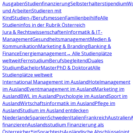
Ausgaben
Studienfinanzierung
Selbsterhalterstipendium
Wo
und Arbeiten
Studieren mit
Kind
Studien-/Berufsmessen
Familienbeihilfe
Alle
Studieninfos in der Rubrik Österreich
Jura & Rechtswissenschaften
Informatik & IT-
Management
Gesundheitsmanagement
Medien &
Kommunikation
Marketing & Branding
Banking &
Finance
Energiemanagement
→ Alle Studienplätze
weltweit
Fernstudium
Berufsbegleitend
Duales
Studium
Bachelor
Master
PhD & Doktorat
Alle
Studienplätze weltweit
International Management im Ausland
Hotelmanagement
im Ausland
Eventmanagement im Ausland
Marketing im
Ausland
BWL im Ausland
Psychologie im Ausland
Sport im
Ausland
Wirtschaftsinformatik im Ausland
Pflege im
Ausland
Studium im Ausland entdecken
Niederlande
Spanien
Schweden
Italien
Frankreich
Australien
finanzieren
Auslandsstudium Finanzierung als
Österreicher*in
Sprachtests
Ausländische Abschlüsse
Joint