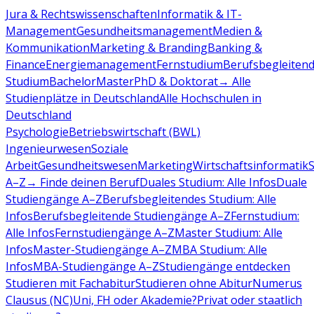
Jura & Rechtswissenschaften
Informatik & IT-
Management
Gesundheitsmanagement
Medien &
Kommunikation
Marketing & Branding
Banking &
Finance
Energiemanagement
Fernstudium
Berufsbegleiten
Studium
Bachelor
Master
PhD & Doktorat
→ Alle
Studienplätze in Deutschland
Alle Hochschulen in
Deutschland
Psychologie
Betriebswirtschaft (BWL)
Ingenieurwesen
Soziale
Arbeit
Gesundheitswesen
Marketing
Wirtschaftsinformatik
A–Z
→ Finde deinen Beruf
Duales Studium: Alle Infos
Duale
Studiengänge A–Z
Berufsbegleitendes Studium: Alle
Infos
Berufsbegleitende Studiengänge A–Z
Fernstudium:
Alle Infos
Fernstudiengänge A–Z
Master Studium: Alle
Infos
Master-Studiengänge A–Z
MBA Studium: Alle
Infos
MBA-Studiengänge A–Z
Studiengänge entdecken
Studieren mit Fachabitur
Studieren ohne Abitur
Numerus
Clausus (NC)
Uni, FH oder Akademie?
Privat oder staatlich