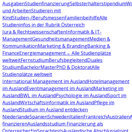
Ausgaben
Studienfinanzierung
Selbsterhalterstipendium
Wo
und Arbeiten
Studieren mit
Kind
Studien-/Berufsmessen
Familienbeihilfe
Alle
Studieninfos in der Rubrik Österreich
Jura & Rechtswissenschaften
Informatik & IT-
Management
Gesundheitsmanagement
Medien &
Kommunikation
Marketing & Branding
Banking &
Finance
Energiemanagement
→ Alle Studienplätze
weltweit
Fernstudium
Berufsbegleitend
Duales
Studium
Bachelor
Master
PhD & Doktorat
Alle
Studienplätze weltweit
International Management im Ausland
Hotelmanagement
im Ausland
Eventmanagement im Ausland
Marketing im
Ausland
BWL im Ausland
Psychologie im Ausland
Sport im
Ausland
Wirtschaftsinformatik im Ausland
Pflege im
Ausland
Studium im Ausland entdecken
Niederlande
Spanien
Schweden
Italien
Frankreich
Australien
finanzieren
Auslandsstudium Finanzierung als
Österreicher*in
Sprachtests
Ausländische Abschlüsse
Joint