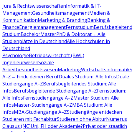
Jura & Rechtswissenschaften
Informatik & IT-
Management
Gesundheitsmanagement
Medien &
Kommunikation
Marketing & Branding
Banking &
Finance
Energiemanagement
Fernstudium
Berufsbegleiten
Studium
Bachelor
Master
PhD & Doktorat
→ Alle
Studienplätze in Deutschland
Alle Hochschulen in
Deutschland
Psychologie
Betriebswirtschaft (BWL)
Ingenieurwesen
Soziale
Arbeit
Gesundheitswesen
Marketing
Wirtschaftsinformatik
A–Z
→ Finde deinen Beruf
Duales Studium: Alle Infos
Duale
Studiengänge A–Z
Berufsbegleitendes Studium: Alle
Infos
Berufsbegleitende Studiengänge A–Z
Fernstudium:
Alle Infos
Fernstudiengänge A–Z
Master Studium: Alle
Infos
Master-Studiengänge A–Z
MBA Studium: Alle
Infos
MBA-Studiengänge A–Z
Studiengänge entdecken
Studieren mit Fachabitur
Studieren ohne Abitur
Numerus
Clausus (NC)
Uni, FH oder Akademie?
Privat oder staatlich