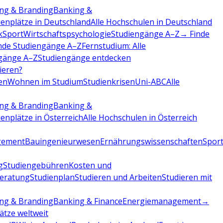
ng & Branding
Banking &
ienplätze in Deutschland
Alle Hochschulen in Deutschland
k
Sport
Wirtschaftspsychologie
Studiengänge A–Z
→ Finde
nde Studiengänge A–Z
Fernstudium: Alle
gänge A–Z
Studiengänge entdecken
dieren?
en
Wohnen im Studium
Studienkrisen
Uni-ABC
Alle
ng & Branding
Banking &
ienplätze in Österreich
Alle Hochschulen in Österreich
gement
Bauingenieurwesen
Ernährungswissenschaften
Sport
g
Studiengebühren
Kosten und
beratung
Studienplan
Studieren und Arbeiten
Studieren mit
ng & Branding
Banking & Finance
Energiemanagement
→
lätze weltweit