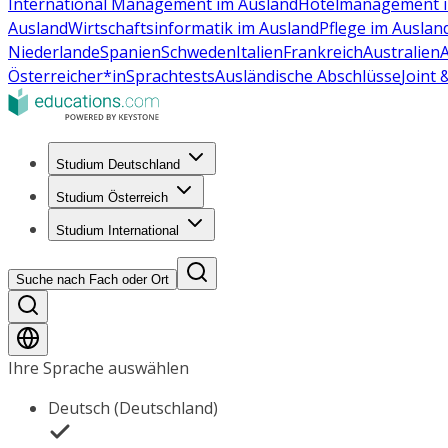
International Management im Ausland
Hotelmanagement i
Ausland
Wirtschaftsinformatik im Ausland
Pflege im Auslan
Niederlande
Spanien
Schweden
Italien
Frankreich
Australien
Österreicher*in
Sprachtests
Ausländische Abschlüsse
Joint
Studium Deutschland
Studium Österreich
Studium International
Suche nach Fach oder Ort
Ihre Sprache auswählen
Deutsch (Deutschland)