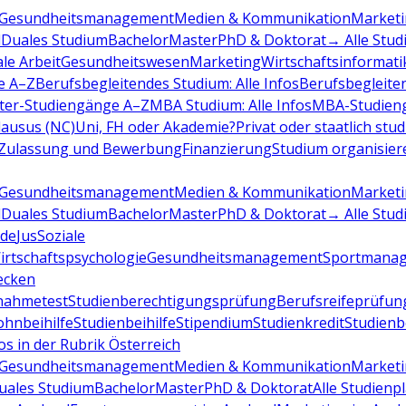
Gesundheitsmanagement
Medien & Kommunikation
Marketi
d
Duales Studium
Bachelor
Master
PhD & Doktorat
→ Alle Stud
ale Arbeit
Gesundheitswesen
Marketing
Wirtschaftsinformati
e A–Z
Berufsbegleitendes Studium: Alle Infos
Berufsbegleite
ter-Studiengänge A–Z
MBA Studium: Alle Infos
MBA-Studien
ausus (NC)
Uni, FH oder Akademie?
Privat oder staatlich stu
Zulassung und Bewerbung
Finanzierung
Studium organisier
Gesundheitsmanagement
Medien & Kommunikation
Marketi
d
Duales Studium
Bachelor
Master
PhD & Doktorat
→ Alle Stud
de
Jus
Soziale
irtschaftspsychologie
Gesundheitsmanagement
Sportmana
decken
nahmetest
Studienberechtigungsprüfung
Berufsreifeprüfun
hnbeihilfe
Studienbeihilfe
Stipendium
Studienkredit
Studien
os in der Rubrik Österreich
Gesundheitsmanagement
Medien & Kommunikation
Marketi
uales Studium
Bachelor
Master
PhD & Doktorat
Alle Studienp