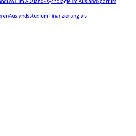
and
BWL im Ausland
Psychologie im Ausland
Sport im
eren
Auslandsstudium Finanzierung als