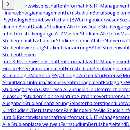
Jura & Rechtswissenschaften
Informatik & IT-Management
Finance
Energiemanagement
Fernstudium
Berufsbegleiten
Psychologie
Betriebswirtschaft (BWL)
Ingenieurwesen
Sozi
deinen Beruf
Duales Studium: Alle Infos
Duale Studiengäng
Infos
Fernstudiengänge A–Z
Master Studium: Alle Infos
Mas
Studieren mit Fachabitur
Studieren ohne Abitur
Numerus Cl
Studienbewerbung
Studienfinanzierung
BAföG
Studienwahl
Studienthemen
Jura & Rechtswissenschaften
Informatik & IT-Management
Finance
Energiemanagement
Fernstudium
Berufsbegleiten
Kriminologie
Marketing
Psychologie
Architektur
Forensik
Mo
Arbeit
Medizin
Journalismus
Eventmanagement
Pädagogik
W
Studiengänge in Österreich A–Z
Studien in Österreich ent
Zulassung
Studieren ohne Matura
Aufnahmeverfahren
Auf
Ausgaben
Studienfinanzierung
Selbsterhalterstipendium
Wo
Kind
Studien-/Berufsmessen
Familienbeihilfe
Alle Studieninf
Jura & Rechtswissenschaften
Informatik & IT-Management
Alle Studienplätze weltweit
Fernstudium
Berufsbegleitend
D