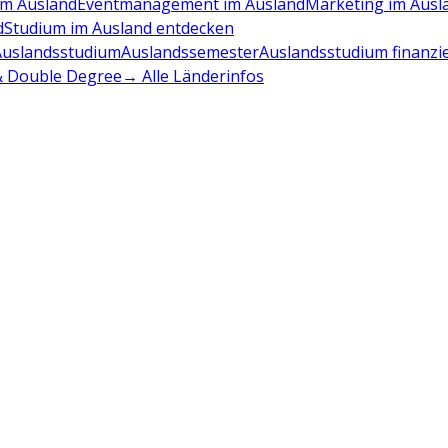
m Ausland
Eventmanagement im Ausland
Marketing im Ausl
d
Studium im Ausland entdecken
Auslandsstudium
Auslandssemester
Auslandsstudium finanzi
 & Double Degree
→ Alle Länderinfos