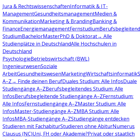
Jura & Rechtswissenschaften
Informatik & IT-
Management
Gesundheitsmanagement
Medien &
Kommunikation
Marketing & Branding
Banking &
Finance
Energiemanagement
Fernstudium
Berufsbegleiten
Studium
Bachelor
Master
PhD & Doktorat
→ Alle
Studienplätze in Deutschland
Alle Hochschulen in
Deutschland
Psychologie
Betriebswirtschaft (BWL)
Ingenieurwesen
Soziale
Arbeit
Gesundheitswesen
Marketing
Wirtschaftsinformatik
A–Z
→ Finde deinen Beruf
Duales Studium: Alle Infos
Duale
Studiengänge A–Z
Berufsbegleitendes Studium: Alle
Infos
Berufsbegleitende Studiengänge A–Z
Fernstudium:
Alle Infos
Fernstudiengänge A–Z
Master Studium: Alle
Infos
Master-Studiengänge A–Z
MBA Studium: Alle
Infos
MBA-Studiengänge A–Z
Studiengänge entdecken
Studieren mit Fachabitur
Studieren ohne Abitur
Numerus
Clausus (NC)
Uni, FH oder Akademie?
Privat oder staatlich