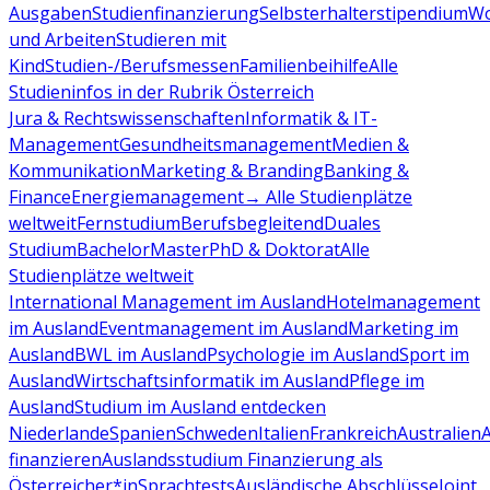
Ausgaben
Studienfinanzierung
Selbsterhalterstipendium
Wo
und Arbeiten
Studieren mit
Kind
Studien-/Berufsmessen
Familienbeihilfe
Alle
Studieninfos in der Rubrik Österreich
Jura & Rechtswissenschaften
Informatik & IT-
Management
Gesundheitsmanagement
Medien &
Kommunikation
Marketing & Branding
Banking &
Finance
Energiemanagement
→ Alle Studienplätze
weltweit
Fernstudium
Berufsbegleitend
Duales
Studium
Bachelor
Master
PhD & Doktorat
Alle
Studienplätze weltweit
International Management im Ausland
Hotelmanagement
im Ausland
Eventmanagement im Ausland
Marketing im
Ausland
BWL im Ausland
Psychologie im Ausland
Sport im
Ausland
Wirtschaftsinformatik im Ausland
Pflege im
Ausland
Studium im Ausland entdecken
Niederlande
Spanien
Schweden
Italien
Frankreich
Australien
finanzieren
Auslandsstudium Finanzierung als
Österreicher*in
Sprachtests
Ausländische Abschlüsse
Joint