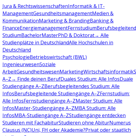
Jura & Rechtswissenschaften
Informatik & IT-
Management
Gesundheitsmanagement
Medien &
Kommunikation
Marketing & Branding
Banking &
Finance
Energiemanagement
Fernstudium
Berufsbegleiten
Studium
Bachelor
Master
PhD & Doktorat
→ Alle
Studienplätze in Deutschland
Alle Hochschulen in
Deutschland
Psychologie
Betriebswirtschaft (BWL)
Ingenieurwesen
Soziale
Arbeit
Gesundheitswesen
Marketing
Wirtschaftsinformatik
A–Z
→ Finde deinen Beruf
Duales Studium: Alle Infos
Duale
Studiengänge A–Z
Berufsbegleitendes Studium: Alle
Infos
Berufsbegleitende Studiengänge A–Z
Fernstudium:
Alle Infos
Fernstudiengänge A–Z
Master Studium: Alle
Infos
Master-Studiengänge A–Z
MBA Studium: Alle
Infos
MBA-Studiengänge A–Z
Studiengänge entdecken
Studieren mit Fachabitur
Studieren ohne Abitur
Numerus
Clausus (NC)
Uni, FH oder Akademie?
Privat oder staatlich