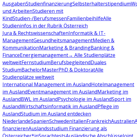
Ausgaben
Studienfinanzierung
Selbsterhalterstipendium
Wo
und Arbeiten
Studieren mit
Kind
Studien-/Berufsmessen
Familienbeihilfe
Alle
Studieninfos in der Rubrik Österreich
Jura & Rechtswissenschaften
Informatik & IT-
Management
Gesundheitsmanagement
Medien &
Kommunikation
Marketing & Branding
Banking &
Finance
Energiemanagement
→ Alle Studienplätze
weltweit
Fernstudium
Berufsbegleitend
Duales
Studium
Bachelor
Master
PhD & Doktorat
Alle
Studienplätze weltweit
International Management im Ausland
Hotelmanagement
im Ausland
Eventmanagement im Ausland
Marketing im
Ausland
BWL im Ausland
Psychologie im Ausland
Sport im
Ausland
Wirtschaftsinformatik im Ausland
Pflege im
Ausland
Studium im Ausland entdecken
Niederlande
Spanien
Schweden
Italien
Frankreich
Australien
finanzieren
Auslandsstudium Finanzierung als
Österreicher*in
Sprachtests
Ausländische Abschlüsse
Joint