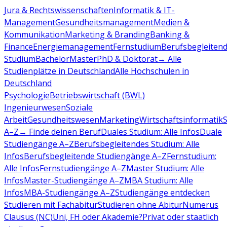
Jura & Rechtswissenschaften
Informatik & IT-
Management
Gesundheitsmanagement
Medien &
Kommunikation
Marketing & Branding
Banking &
Finance
Energiemanagement
Fernstudium
Berufsbegleiten
Studium
Bachelor
Master
PhD & Doktorat
→ Alle
Studienplätze in Deutschland
Alle Hochschulen in
Deutschland
Psychologie
Betriebswirtschaft (BWL)
Ingenieurwesen
Soziale
Arbeit
Gesundheitswesen
Marketing
Wirtschaftsinformatik
A–Z
→ Finde deinen Beruf
Duales Studium: Alle Infos
Duale
Studiengänge A–Z
Berufsbegleitendes Studium: Alle
Infos
Berufsbegleitende Studiengänge A–Z
Fernstudium:
Alle Infos
Fernstudiengänge A–Z
Master Studium: Alle
Infos
Master-Studiengänge A–Z
MBA Studium: Alle
Infos
MBA-Studiengänge A–Z
Studiengänge entdecken
Studieren mit Fachabitur
Studieren ohne Abitur
Numerus
Clausus (NC)
Uni, FH oder Akademie?
Privat oder staatlich