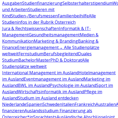
Ausgaben
Studienfinanzierung
Selbsterhalterstipendium
Wo
und Arbeiten
Studieren mit
Kind
Studien-/Berufsmessen
Familienbeihilfe
Alle
Studieninfos in der Rubrik Österreich
Jura & Rechtswissenschaften
Informatik & IT-
Management
Gesundheitsmanagement
Medien &
Kommunikation
Marketing & Branding
Banking &
Finance
Energiemanagement
→ Alle Studienplätze
weltweit
Fernstudium
Berufsbegleitend
Duales
Studium
Bachelor
Master
PhD & Doktorat
Alle
Studienplätze weltweit
International Management im Ausland
Hotelmanagement
im Ausland
Eventmanagement im Ausland
Marketing im
Ausland
BWL im Ausland
Psychologie im Ausland
Sport im
Ausland
Wirtschaftsinformatik im Ausland
Pflege im
Ausland
Studium im Ausland entdecken
Niederlande
Spanien
Schweden
Italien
Frankreich
Australien
finanzieren
Auslandsstudium Finanzierung als
Österreicher*in
Sprachtests
Ausländische Abschlüsse
Joint