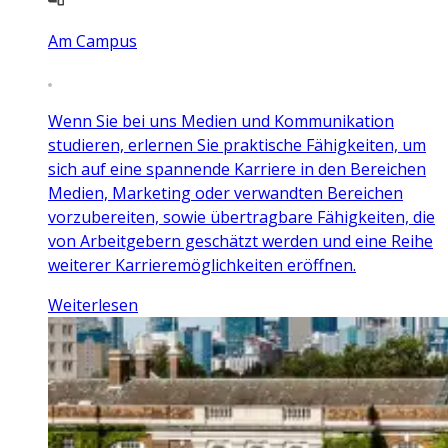
Am Campus
Wenn Sie bei uns Medien und Kommunikation
studieren, erlernen Sie praktische Fähigkeiten, um
sich auf eine spannende Karriere in den Bereichen
Medien, Marketing oder verwandten Bereichen
vorzubereiten, sowie übertragbare Fähigkeiten, die
von Arbeitgebern geschätzt werden und eine Reihe
weiterer Karrieremöglichkeiten eröffnen.
Weiterlesen