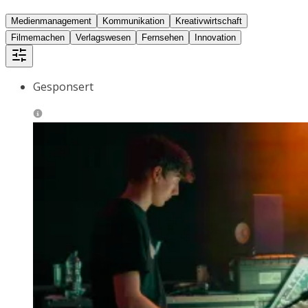
Medienmanagement
Kommunikation
Kreativwirtschaft
Filmemachen
Verlagswesen
Fernsehen
Innovation
Gesponsert