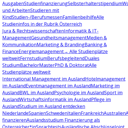
Ausgaben
Studienfinanzierung
Selbsterhalterstipendium
Wo
und Arbeiten
Studieren mit
Kind
Studien-/Berufsmessen
Familienbeihilfe
Alle
Studieninfos in der Rubrik Österreich
Jura & Rechtswissenschaften
Informatik & IT-
Management
Gesundheitsmanagement
Medien &
Kommunikation
Marketing & Branding
Banking &
Finance
Energiemanagement
→ Alle Studienplätze
weltweit
Fernstudium
Berufsbegleitend
Duales
Studium
Bachelor
Master
PhD & Doktorat
Alle
Studienplätze weltweit
International Management im Ausland
Hotelmanagement
im Ausland
Eventmanagement im Ausland
Marketing im
Ausland
BWL im Ausland
Psychologie im Ausland
Sport im
Ausland
Wirtschaftsinformatik im Ausland
Pflege im
Ausland
Studium im Ausland entdecken
Niederlande
Spanien
Schweden
Italien
Frankreich
Australien
finanzieren
Auslandsstudium Finanzierung als
Österreicher*in
Sprachtests
Ausländische Abschlüsse
Joint