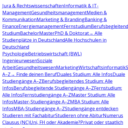
Jura & Rechtswissenschaften
Informatik & IT-
Management
Gesundheitsmanagement
Medien &
Kommunikation
Marketing & Branding
Banking &
Finance
Energiemanagement
Fernstudium
Berufsbegleiten
Studium
Bachelor
Master
PhD & Doktorat
→ Alle
Studienplätze in Deutschland
Alle Hochschulen in
Deutschland
Psychologie
Betriebswirtschaft (BWL)
Ingenieurwesen
Soziale
Arbeit
Gesundheitswesen
Marketing
Wirtschaftsinformatik
A–Z
→ Finde deinen Beruf
Duales Studium: Alle Infos
Duale
Studiengänge A–Z
Berufsbegleitendes Studium: Alle
Infos
Berufsbegleitende Studiengänge A–Z
Fernstudium:
Alle Infos
Fernstudiengänge A–Z
Master Studium: Alle
Infos
Master-Studiengänge A–Z
MBA Studium: Alle
Infos
MBA-Studiengänge A–Z
Studiengänge entdecken
Studieren mit Fachabitur
Studieren ohne Abitur
Numerus
Clausus (NC)
Uni, FH oder Akademie?
Privat oder staatlich