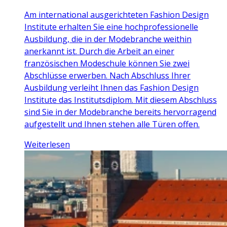
Am international ausgerichteten Fashion Design
Institute erhalten Sie eine hochprofessionelle
Ausbildung, die in der Modebranche weithin
anerkannt ist. Durch die Arbeit an einer
französischen Modeschule können Sie zwei
Abschlüsse erwerben. Nach Abschluss Ihrer
Ausbildung verleiht Ihnen das Fashion Design
Institute das Institutsdiplom. Mit diesem Abschluss
sind Sie in der Modebranche bereits hervorragend
aufgestellt und Ihnen stehen alle Türen offen.
Weiterlesen