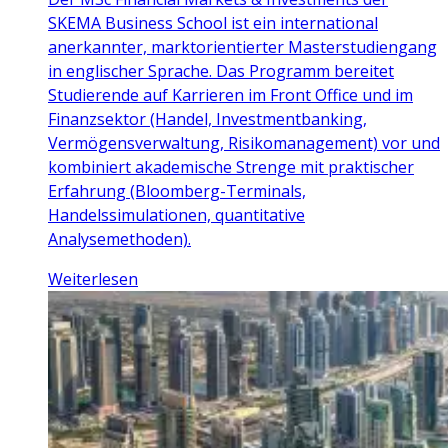
SKEMA Business School ist ein international
anerkannter, marktorientierter Masterstudiengang
in englischer Sprache. Das Programm bereitet
Studierende auf Karrieren im Front Office und im
Finanzsektor (Handel, Investmentbanking,
Vermögensverwaltung, Risikomanagement) vor und
kombiniert akademische Strenge mit praktischer
Erfahrung (Bloomberg-Terminals,
Handelssimulationen, quantitative
Analysemethoden).
Weiterlesen