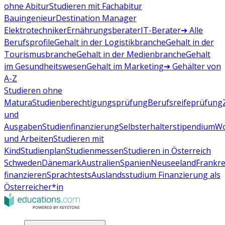
ohne Abitur
Studieren mit Fachabitur
Bauingenieur
Destination Manager
Elektrotechniker
Ernährungsberater
IT-Berater
➔ Alle
Berufsprofile
Gehalt in der Logistikbranche
Gehalt in der
Tourismusbranche
Gehalt in der Medienbranche
Gehalt
im Gesundheitswesen
Gehalt im Marketing
➔ Gehälter von
A-Z
Studieren ohne
Matura
Studienberechtigungsprüfung
Berufsreifeprüfung
und
Ausgaben
Studienfinanzierung
Selbsterhalterstipendium
Wo
und Arbeiten
Studieren mit
Kind
Studienplan
Studienmessen
Studieren in Österreich
Schweden
Dänemark
Australien
Spanien
Neuseeland
Frankre
finanzieren
Sprachtests
Auslandsstudium Finanzierung als
Österreicher*in