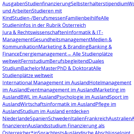
Ausgaben
Studienfinanzierung
Selbsterhalterstipendium
Wo
und Arbeiten
Studieren mit
Kind
Studien-/Berufsmessen
Familienbeihilfe
Alle
Studieninfos in der Rubrik Österreich
Jura & Rechtswissenschaften
Informatik & IT-
Management
Gesundheitsmanagement
Medien &
Kommunikation
Marketing & Branding
Banking &
Finance
Energiemanagement
→ Alle Studienplätze
weltweit
Fernstudium
Berufsbegleitend
Duales
Studium
Bachelor
Master
PhD & Doktorat
Alle
Studienplätze weltweit
International Management im Ausland
Hotelmanagement
im Ausland
Eventmanagement im Ausland
Marketing im
Ausland
BWL im Ausland
Psychologie im Ausland
Sport im
Ausland
Wirtschaftsinformatik im Ausland
Pflege im
Ausland
Studium im Ausland entdecken
Niederlande
Spanien
Schweden
Italien
Frankreich
Australien
finanzieren
Auslandsstudium Finanzierung als
Österreicher*in
Sprachtests
Ausländische Abschlüsse
Joint