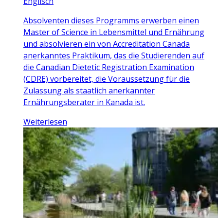
Englisch
Absolventen dieses Programms erwerben einen
Master of Science in Lebensmittel und Ernährung
und absolvieren ein von Accreditation Canada
anerkanntes Praktikum, das die Studierenden auf
die Canadian Dietetic Registration Examination
(CDRE) vorbereitet, die Voraussetzung für die
Zulassung als staatlich anerkannter
Ernährungsberater in Kanada ist.
Weiterlesen