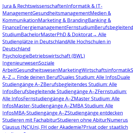
Jura & Rechtswissenschaften
Informatik & IT-
Management
Gesundheitsmanagement
Medien &
Kommunikation
Marketing & Branding
Banking &
Finance
Energiemanagement
Fernstudium
Berufsbegleiten
Studium
Bachelor
Master
PhD & Doktorat
→ Alle
Studienplätze in Deutschland
Alle Hochschulen in
Deutschland
Psychologie
Betriebswirtschaft (BWL)
Ingenieurwesen
Soziale
Arbeit
Gesundheitswesen
Marketing
Wirtschaftsinformatik
A–Z
→ Finde deinen Beruf
Duales Studium: Alle Infos
Duale
Studiengänge A–Z
Berufsbegleitendes Studium: Alle
Infos
Berufsbegleitende Studiengänge A–Z
Fernstudium:
Alle Infos
Fernstudiengänge A–Z
Master Studium: Alle
Infos
Master-Studiengänge A–Z
MBA Studium: Alle
Infos
MBA-Studiengänge A–Z
Studiengänge entdecken
Studieren mit Fachabitur
Studieren ohne Abitur
Numerus
Clausus (NC)
Uni, FH oder Akademie?
Privat oder staatlich