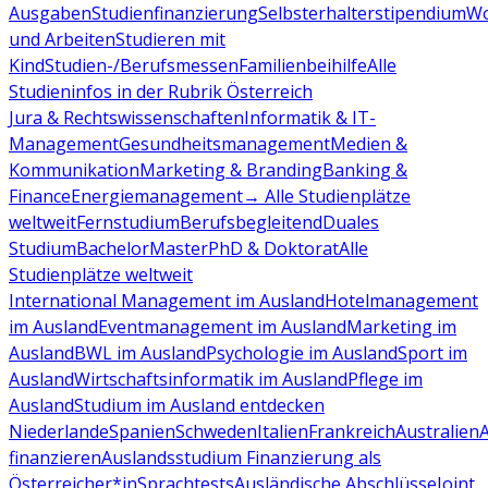
Ausgaben
Studienfinanzierung
Selbsterhalterstipendium
Wo
und Arbeiten
Studieren mit
Kind
Studien-/Berufsmessen
Familienbeihilfe
Alle
Studieninfos in der Rubrik Österreich
Jura & Rechtswissenschaften
Informatik & IT-
Management
Gesundheitsmanagement
Medien &
Kommunikation
Marketing & Branding
Banking &
Finance
Energiemanagement
→ Alle Studienplätze
weltweit
Fernstudium
Berufsbegleitend
Duales
Studium
Bachelor
Master
PhD & Doktorat
Alle
Studienplätze weltweit
International Management im Ausland
Hotelmanagement
im Ausland
Eventmanagement im Ausland
Marketing im
Ausland
BWL im Ausland
Psychologie im Ausland
Sport im
Ausland
Wirtschaftsinformatik im Ausland
Pflege im
Ausland
Studium im Ausland entdecken
Niederlande
Spanien
Schweden
Italien
Frankreich
Australien
finanzieren
Auslandsstudium Finanzierung als
Österreicher*in
Sprachtests
Ausländische Abschlüsse
Joint