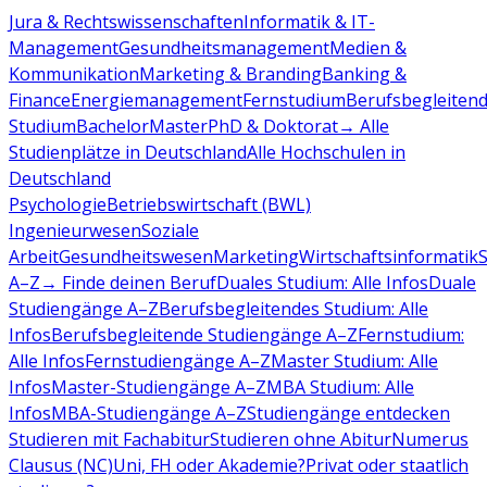
Jura & Rechtswissenschaften
Informatik & IT-
Management
Gesundheitsmanagement
Medien &
Kommunikation
Marketing & Branding
Banking &
Finance
Energiemanagement
Fernstudium
Berufsbegleiten
Studium
Bachelor
Master
PhD & Doktorat
→ Alle
Studienplätze in Deutschland
Alle Hochschulen in
Deutschland
Psychologie
Betriebswirtschaft (BWL)
Ingenieurwesen
Soziale
Arbeit
Gesundheitswesen
Marketing
Wirtschaftsinformatik
A–Z
→ Finde deinen Beruf
Duales Studium: Alle Infos
Duale
Studiengänge A–Z
Berufsbegleitendes Studium: Alle
Infos
Berufsbegleitende Studiengänge A–Z
Fernstudium:
Alle Infos
Fernstudiengänge A–Z
Master Studium: Alle
Infos
Master-Studiengänge A–Z
MBA Studium: Alle
Infos
MBA-Studiengänge A–Z
Studiengänge entdecken
Studieren mit Fachabitur
Studieren ohne Abitur
Numerus
Clausus (NC)
Uni, FH oder Akademie?
Privat oder staatlich