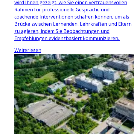
wird Ihnen gezeigt, wie Sie einen vertrauensvollen
Rahmen für professionelle Gespräche und
coachende Interventionen schaffen können, um als
Brücke zwischen Lernenden, Lehrkräften und Eltern
zu agieren, indem Sie Beobachtungen und
Empfehlungen evidenzbasiert kommunizieren.
Weiterlesen