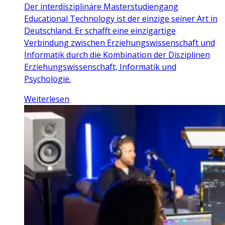
Der interdisziplinäre Masterstudiengang
Educational Technology ist der einzige seiner Art in
Deutschland. Er schafft eine einzigartige
Verbindung zwischen Erziehungswissenschaft und
Informatik durch die Kombination der Disziplinen
Erziehungswissenschaft, Informatik und
Psychologie.
Weiterlesen