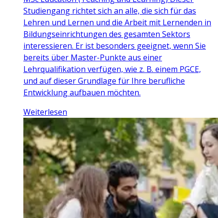
Studiengang richtet sich an alle, die sich für das
Lehren und Lernen und die Arbeit mit Lernenden in
Bildungseinrichtungen des gesamten Sektors
interessieren. Er ist besonders geeignet, wenn Sie
bereits über Master-Punkte aus einer
Lehrqualifikation verfügen, wie z. B. einem PGCE,
und auf dieser Grundlage für Ihre berufliche
Entwicklung aufbauen möchten.
Weiterlesen