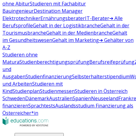
ohne Abitur
Studieren mit Fachabitur
Bauingenieur
Destination Manager
Elektrotechniker
Ernährungsberater
IT-Berater
➔ Alle
Berufsprofile
Gehalt in der Logistikbranche
Gehalt in der
Tourismusbranche
Gehalt in der Medienbranche
Gehalt
im Gesundheitswesen
Gehalt im Marketing
➔ Gehälter von
A-Z
Studieren ohne
Matura
Studienberechtigungsprüfung
Berufsreifeprüfung
und
Ausgaben
Studienfinanzierung
Selbsterhalterstipendium
Wo
und Arbeiten
Studieren mit
Kind
Studienplan
Studienmessen
Studieren in Österreich
Schweden
Dänemark
Australien
Spanien
Neuseeland
Frankre
finanzieren
Sprachtests
Auslandsstudium Finanzierung als
Österreicher*in