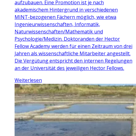
aufzubauen. Eine Promotion ist je nach
akademischem Hintergrund in verschiedenen
MINT-bezogenen Fächern möglich, wie etwa
Ingenieurwissenschaften, Informatik,
Naturwissenschaften/Mathematik und
Psychologie/Medizin. Doktoranden der Hector
Fellow Academy werden für einen Zeitraum von drei
Jahren als wissenschaftliche Mitarbeiter angestellt.
Die Vergütung entspricht den internen Regelungen
an der Universität des jeweiligen Hector Fellows.
Weiterlesen