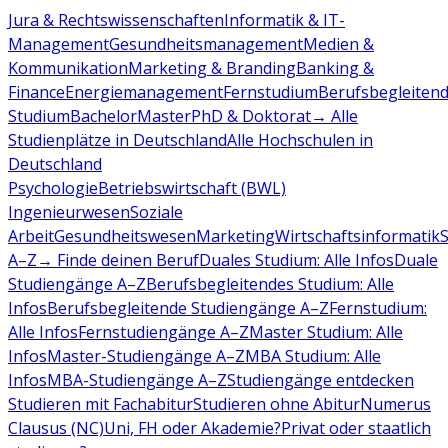
Jura & Rechtswissenschaften
Informatik & IT-
Management
Gesundheitsmanagement
Medien &
Kommunikation
Marketing & Branding
Banking &
Finance
Energiemanagement
Fernstudium
Berufsbegleiten
Studium
Bachelor
Master
PhD & Doktorat
→ Alle
Studienplätze in Deutschland
Alle Hochschulen in
Deutschland
Psychologie
Betriebswirtschaft (BWL)
Ingenieurwesen
Soziale
Arbeit
Gesundheitswesen
Marketing
Wirtschaftsinformatik
A–Z
→ Finde deinen Beruf
Duales Studium: Alle Infos
Duale
Studiengänge A–Z
Berufsbegleitendes Studium: Alle
Infos
Berufsbegleitende Studiengänge A–Z
Fernstudium:
Alle Infos
Fernstudiengänge A–Z
Master Studium: Alle
Infos
Master-Studiengänge A–Z
MBA Studium: Alle
Infos
MBA-Studiengänge A–Z
Studiengänge entdecken
Studieren mit Fachabitur
Studieren ohne Abitur
Numerus
Clausus (NC)
Uni, FH oder Akademie?
Privat oder staatlich