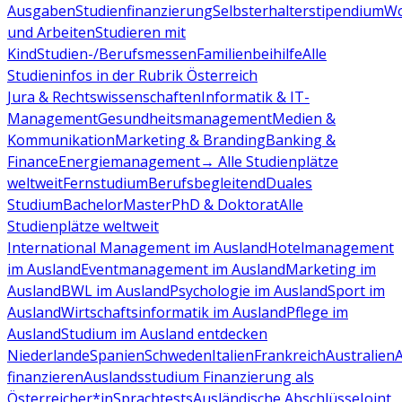
Ausgaben
Studienfinanzierung
Selbsterhalterstipendium
Wo
und Arbeiten
Studieren mit
Kind
Studien-/Berufsmessen
Familienbeihilfe
Alle
Studieninfos in der Rubrik Österreich
Jura & Rechtswissenschaften
Informatik & IT-
Management
Gesundheitsmanagement
Medien &
Kommunikation
Marketing & Branding
Banking &
Finance
Energiemanagement
→ Alle Studienplätze
weltweit
Fernstudium
Berufsbegleitend
Duales
Studium
Bachelor
Master
PhD & Doktorat
Alle
Studienplätze weltweit
International Management im Ausland
Hotelmanagement
im Ausland
Eventmanagement im Ausland
Marketing im
Ausland
BWL im Ausland
Psychologie im Ausland
Sport im
Ausland
Wirtschaftsinformatik im Ausland
Pflege im
Ausland
Studium im Ausland entdecken
Niederlande
Spanien
Schweden
Italien
Frankreich
Australien
finanzieren
Auslandsstudium Finanzierung als
Österreicher*in
Sprachtests
Ausländische Abschlüsse
Joint