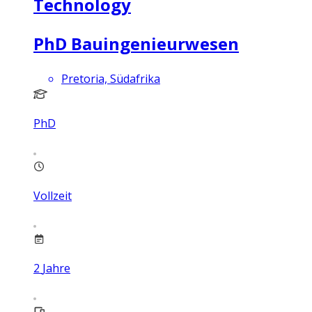
Technology
PhD Bauingenieurwesen
Pretoria, Südafrika
PhD
Vollzeit
2
Jahre