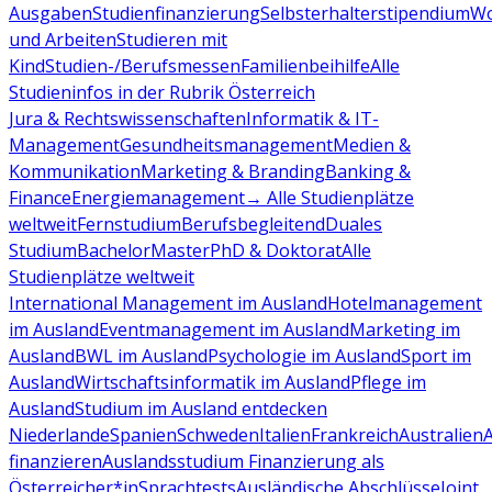
Ausgaben
Studienfinanzierung
Selbsterhalterstipendium
Wo
und Arbeiten
Studieren mit
Kind
Studien-/Berufsmessen
Familienbeihilfe
Alle
Studieninfos in der Rubrik Österreich
Jura & Rechtswissenschaften
Informatik & IT-
Management
Gesundheitsmanagement
Medien &
Kommunikation
Marketing & Branding
Banking &
Finance
Energiemanagement
→ Alle Studienplätze
weltweit
Fernstudium
Berufsbegleitend
Duales
Studium
Bachelor
Master
PhD & Doktorat
Alle
Studienplätze weltweit
International Management im Ausland
Hotelmanagement
im Ausland
Eventmanagement im Ausland
Marketing im
Ausland
BWL im Ausland
Psychologie im Ausland
Sport im
Ausland
Wirtschaftsinformatik im Ausland
Pflege im
Ausland
Studium im Ausland entdecken
Niederlande
Spanien
Schweden
Italien
Frankreich
Australien
finanzieren
Auslandsstudium Finanzierung als
Österreicher*in
Sprachtests
Ausländische Abschlüsse
Joint