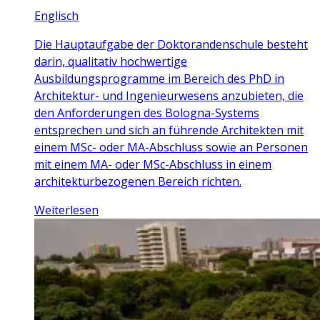
Englisch
Die Hauptaufgabe der Doktorandenschule besteht
darin, qualitativ hochwertige
Ausbildungsprogramme im Bereich des PhD in
Architektur- und Ingenieurwesens anzubieten, die
den Anforderungen des Bologna-Systems
entsprechen und sich an führende Architekten mit
einem MSc- oder MA-Abschluss sowie an Personen
mit einem MA- oder MSc-Abschluss in einem
architekturbezogenen Bereich richten.
Weiterlesen