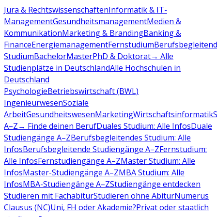
Jura & Rechtswissenschaften
Informatik & IT-
Management
Gesundheitsmanagement
Medien &
Kommunikation
Marketing & Branding
Banking &
Finance
Energiemanagement
Fernstudium
Berufsbegleiten
Studium
Bachelor
Master
PhD & Doktorat
→ Alle
Studienplätze in Deutschland
Alle Hochschulen in
Deutschland
Psychologie
Betriebswirtschaft (BWL)
Ingenieurwesen
Soziale
Arbeit
Gesundheitswesen
Marketing
Wirtschaftsinformatik
A–Z
→ Finde deinen Beruf
Duales Studium: Alle Infos
Duale
Studiengänge A–Z
Berufsbegleitendes Studium: Alle
Infos
Berufsbegleitende Studiengänge A–Z
Fernstudium:
Alle Infos
Fernstudiengänge A–Z
Master Studium: Alle
Infos
Master-Studiengänge A–Z
MBA Studium: Alle
Infos
MBA-Studiengänge A–Z
Studiengänge entdecken
Studieren mit Fachabitur
Studieren ohne Abitur
Numerus
Clausus (NC)
Uni, FH oder Akademie?
Privat oder staatlich