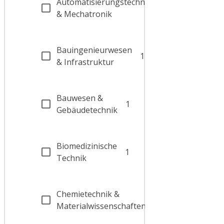
Automatisierungstechnik
1
& Mechatronik
Bauingenieurwesen
1
& Infrastruktur
Bauwesen &
1
Gebäudetechnik
Biomedizinische
1
Technik
Chemietechnik &
3
Materialwissenschaften