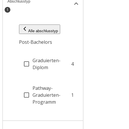
Abschlusstyp
1
Alle abschlusstyp
Post-Bachelors
Graduierten-
4
Diplom
Pathway-
Graduierten-
1
Programm