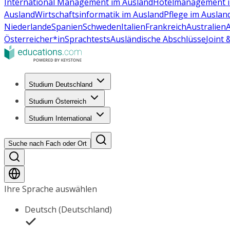
International Management im Ausland
Hotelmanagement i
Ausland
Wirtschaftsinformatik im Ausland
Pflege im Auslan
Niederlande
Spanien
Schweden
Italien
Frankreich
Australien
Österreicher*in
Sprachtests
Ausländische Abschlüsse
Joint
Studium Deutschland
Studium Österreich
Studium International
Suche nach Fach oder Ort
Ihre Sprache auswählen
Deutsch (Deutschland)