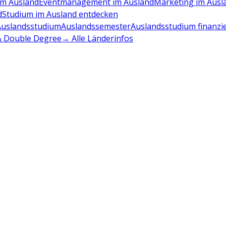
m Ausland
Eventmanagement im Ausland
Marketing im Ausl
d
Studium im Ausland entdecken
Auslandsstudium
Auslandssemester
Auslandsstudium finanzi
 & Double Degree
→ Alle Länderinfos