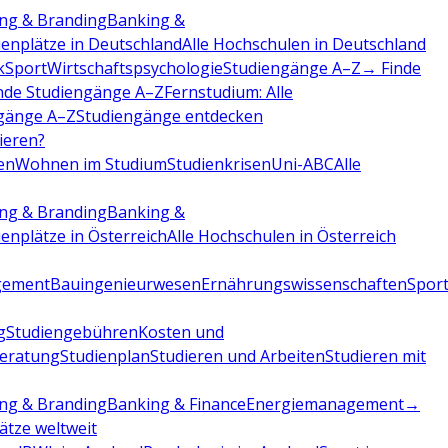
ng & Branding
Banking &
ienplätze in Deutschland
Alle Hochschulen in Deutschland
k
Sport
Wirtschaftspsychologie
Studiengänge A–Z
→ Finde
nde Studiengänge A–Z
Fernstudium: Alle
gänge A–Z
Studiengänge entdecken
dieren?
en
Wohnen im Studium
Studienkrisen
Uni-ABC
Alle
ng & Branding
Banking &
ienplätze in Österreich
Alle Hochschulen in Österreich
gement
Bauingenieurwesen
Ernährungswissenschaften
Sport
g
Studiengebühren
Kosten und
beratung
Studienplan
Studieren und Arbeiten
Studieren mit
ng & Branding
Banking & Finance
Energiemanagement
→
lätze weltweit