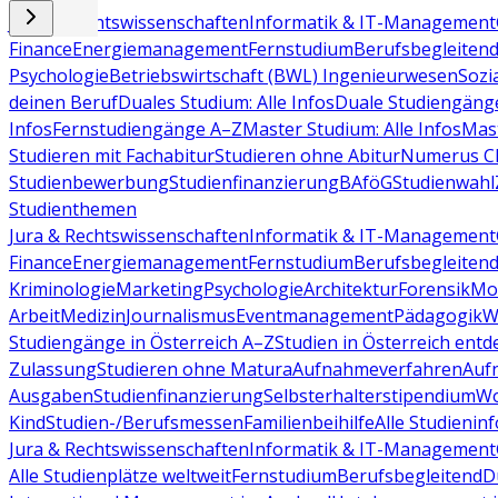
Jura & Rechtswissenschaften
Informatik & IT-Management
Finance
Energiemanagement
Fernstudium
Berufsbegleiten
Psychologie
Betriebswirtschaft (BWL)
Ingenieurwesen
Sozi
deinen Beruf
Duales Studium: Alle Infos
Duale Studiengäng
Infos
Fernstudiengänge A–Z
Master Studium: Alle Infos
Mas
Studieren mit Fachabitur
Studieren ohne Abitur
Numerus Cl
Studienbewerbung
Studienfinanzierung
BAföG
Studienwahl
Studienthemen
Jura & Rechtswissenschaften
Informatik & IT-Management
Finance
Energiemanagement
Fernstudium
Berufsbegleiten
Kriminologie
Marketing
Psychologie
Architektur
Forensik
Mo
Arbeit
Medizin
Journalismus
Eventmanagement
Pädagogik
W
Studiengänge in Österreich A–Z
Studien in Österreich ent
Zulassung
Studieren ohne Matura
Aufnahmeverfahren
Auf
Ausgaben
Studienfinanzierung
Selbsterhalterstipendium
Wo
Kind
Studien-/Berufsmessen
Familienbeihilfe
Alle Studieninf
Jura & Rechtswissenschaften
Informatik & IT-Management
Alle Studienplätze weltweit
Fernstudium
Berufsbegleitend
D