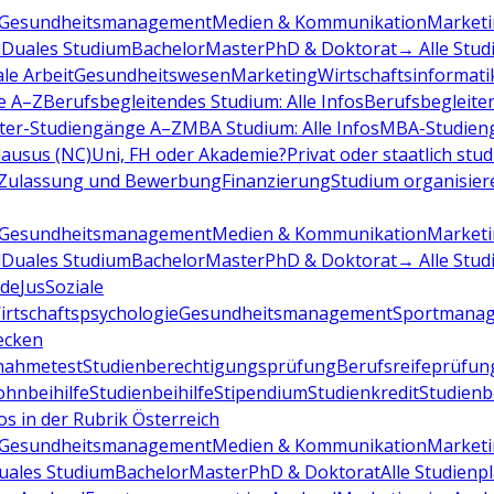
Gesundheitsmanagement
Medien & Kommunikation
Marketi
d
Duales Studium
Bachelor
Master
PhD & Doktorat
→ Alle Stud
ale Arbeit
Gesundheitswesen
Marketing
Wirtschaftsinformati
e A–Z
Berufsbegleitendes Studium: Alle Infos
Berufsbegleite
ter-Studiengänge A–Z
MBA Studium: Alle Infos
MBA-Studien
ausus (NC)
Uni, FH oder Akademie?
Privat oder staatlich stu
Zulassung und Bewerbung
Finanzierung
Studium organisier
Gesundheitsmanagement
Medien & Kommunikation
Marketi
d
Duales Studium
Bachelor
Master
PhD & Doktorat
→ Alle Stud
de
Jus
Soziale
irtschaftspsychologie
Gesundheitsmanagement
Sportmana
decken
nahmetest
Studienberechtigungsprüfung
Berufsreifeprüfun
hnbeihilfe
Studienbeihilfe
Stipendium
Studienkredit
Studien
os in der Rubrik Österreich
Gesundheitsmanagement
Medien & Kommunikation
Marketi
uales Studium
Bachelor
Master
PhD & Doktorat
Alle Studienp