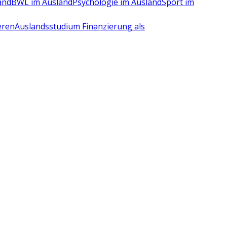
and
BWL im Ausland
Psychologie im Ausland
Sport im
eren
Auslandsstudium Finanzierung als