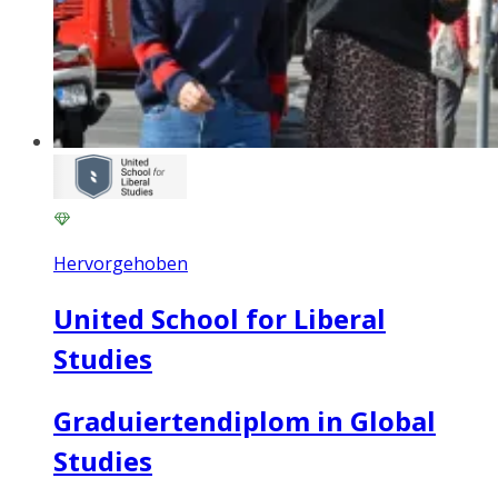
Hervorgehoben
United School for Liberal
Studies
Graduiertendiplom in Global
Studies