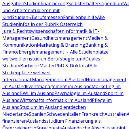
Ausgaben
Studienfinanzierung
Selbsterhalterstipendium
Wo
und Arbeiten
Studieren mit
Kind
Studien-/Berufsmessen
Familienbeihilfe
Alle
Studieninfos in der Rubrik Österreich
Jura & Rechtswissenschaften
Informatik & IT-
Management
Gesundheitsmanagement
Medien &
Kommunikation
Marketing & Branding
Banking &
Finance
Energiemanagement
→ Alle Studienplätze
weltweit
Fernstudium
Berufsbegleitend
Duales
Studium
Bachelor
Master
PhD & Doktorat
Alle
Studienplätze weltweit
International Management im Ausland
Hotelmanagement
im Ausland
Eventmanagement im Ausland
Marketing im
Ausland
BWL im Ausland
Psychologie im Ausland
Sport im
Ausland
Wirtschaftsinformatik im Ausland
Pflege im
Ausland
Studium im Ausland entdecken
Niederlande
Spanien
Schweden
Italien
Frankreich
Australien
finanzieren
Auslandsstudium Finanzierung als
Österreicher*in
Sprachtests
Ausländische Abschlüsse
Joint