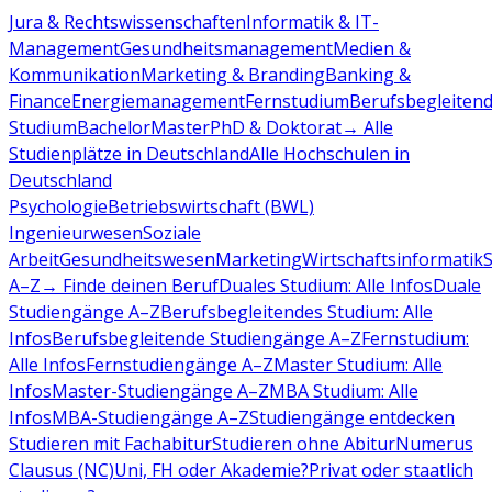
Jura & Rechtswissenschaften
Informatik & IT-
Management
Gesundheitsmanagement
Medien &
Kommunikation
Marketing & Branding
Banking &
Finance
Energiemanagement
Fernstudium
Berufsbegleiten
Studium
Bachelor
Master
PhD & Doktorat
→ Alle
Studienplätze in Deutschland
Alle Hochschulen in
Deutschland
Psychologie
Betriebswirtschaft (BWL)
Ingenieurwesen
Soziale
Arbeit
Gesundheitswesen
Marketing
Wirtschaftsinformatik
A–Z
→ Finde deinen Beruf
Duales Studium: Alle Infos
Duale
Studiengänge A–Z
Berufsbegleitendes Studium: Alle
Infos
Berufsbegleitende Studiengänge A–Z
Fernstudium:
Alle Infos
Fernstudiengänge A–Z
Master Studium: Alle
Infos
Master-Studiengänge A–Z
MBA Studium: Alle
Infos
MBA-Studiengänge A–Z
Studiengänge entdecken
Studieren mit Fachabitur
Studieren ohne Abitur
Numerus
Clausus (NC)
Uni, FH oder Akademie?
Privat oder staatlich