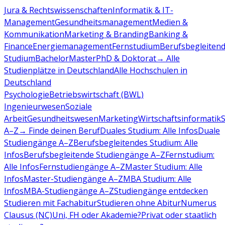
Jura & Rechtswissenschaften
Informatik & IT-
Management
Gesundheitsmanagement
Medien &
Kommunikation
Marketing & Branding
Banking &
Finance
Energiemanagement
Fernstudium
Berufsbegleiten
Studium
Bachelor
Master
PhD & Doktorat
→ Alle
Studienplätze in Deutschland
Alle Hochschulen in
Deutschland
Psychologie
Betriebswirtschaft (BWL)
Ingenieurwesen
Soziale
Arbeit
Gesundheitswesen
Marketing
Wirtschaftsinformatik
A–Z
→ Finde deinen Beruf
Duales Studium: Alle Infos
Duale
Studiengänge A–Z
Berufsbegleitendes Studium: Alle
Infos
Berufsbegleitende Studiengänge A–Z
Fernstudium:
Alle Infos
Fernstudiengänge A–Z
Master Studium: Alle
Infos
Master-Studiengänge A–Z
MBA Studium: Alle
Infos
MBA-Studiengänge A–Z
Studiengänge entdecken
Studieren mit Fachabitur
Studieren ohne Abitur
Numerus
Clausus (NC)
Uni, FH oder Akademie?
Privat oder staatlich