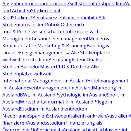
Ausgaben
Studienfinanzierung
Selbsterhalterstipendium
Wo
und Arbeiten
Studieren mit
Kind
Studien-/Berufsmessen
Familienbeihilfe
Alle
Studieninfos in der Rubrik Österreich
Jura & Rechtswissenschaften
Informatik & IT-
Management
Gesundheitsmanagement
Medien &
Kommunikation
Marketing & Branding
Banking &
Finance
Energiemanagement
→ Alle Studienplätze
weltweit
Fernstudium
Berufsbegleitend
Duales
Studium
Bachelor
Master
PhD & Doktorat
Alle
Studienplätze weltweit
International Management im Ausland
Hotelmanagement
im Ausland
Eventmanagement im Ausland
Marketing im
Ausland
BWL im Ausland
Psychologie im Ausland
Sport im
Ausland
Wirtschaftsinformatik im Ausland
Pflege im
Ausland
Studium im Ausland entdecken
Niederlande
Spanien
Schweden
Italien
Frankreich
Australien
finanzieren
Auslandsstudium Finanzierung als
Österreicher*in
Sprachtests
Ausländische Abschlüsse
Joint