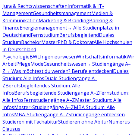
Jura & Rechtswissenschaften
Informatik & IT-
Management
Gesundheitsmanagement
Medien &
Kommunikation
Marketing & Branding
Banking &
Finance
Energiemanagement
→ Alle Studienplätze in
Deutschland
Fernstudium
Berufsbegleitend
Duales
Studium
Bachelor
Master
PhD & Doktorat
Alle Hochschulen
in Deutschland
Psychologie
BWL
Ingenieurwesen
Wirtschaftsinformatik
Wir
Arbeit
Pflege
Mode
Gesundheitswesen
→ Studiengänge A–
Z
→ Was möchtest du werden? Berufe entdecken!
Duales
Studium: Alle Infos
Duale Studiengänge A–
Z
Berufsbegleitendes Studium: Alle
Infos
Berufsbegleitende Studiengänge A–Z
Fernstudium:
Alle Infos
Fernstudiengänge A–Z
Master Studium: Alle
Infos
Master-Studiengänge A–Z
MBA Studium: Alle
Infos
MBA-Studiengänge A–Z
Studiengänge entdecken
Studieren mit Fachabitur
Studieren ohne Abitur
Numerus
Clausus