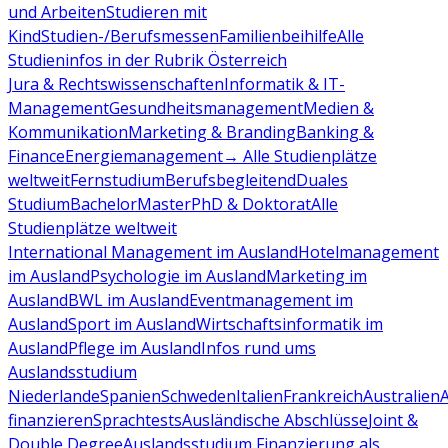
und Arbeiten
Studieren mit
Kind
Studien-/Berufsmessen
Familienbeihilfe
Alle
Studieninfos in der Rubrik Österreich
Jura & Rechtswissenschaften
Informatik & IT-
Management
Gesundheitsmanagement
Medien &
Kommunikation
Marketing & Branding
Banking &
Finance
Energiemanagement
→ Alle Studienplätze
weltweit
Fernstudium
Berufsbegleitend
Duales
Studium
Bachelor
Master
PhD & Doktorat
Alle
Studienplätze weltweit
International Management im Ausland
Hotelmanagement
im Ausland
Psychologie im Ausland
Marketing im
Ausland
BWL im Ausland
Eventmanagement im
Ausland
Sport im Ausland
Wirtschaftsinformatik im
Ausland
Pflege im Ausland
Infos rund ums
Auslandsstudium
Niederlande
Spanien
Schweden
Italien
Frankreich
Australien
finanzieren
Sprachtests
Ausländische Abschlüsse
Joint &
Double Degree
Auslandsstudium Finanzierung als