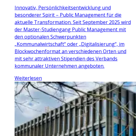
Innovativ, Persönlichkeitsentwicklung und
besonderer Spirit – Public Management für die
aktuelle Transformation. Seit September 2025 wird
der Master-Studiengang Public Management mit
den optionalen Schwerpunkten
„Kommunalwirtschaft“ oder „Digitalisierung“, im
Blockwochenformat an verschiedenen Orten und
mit sehr attraktiven Stipendien des Verbands
kommunaler Unternehmen angeboten.
Weiterlesen