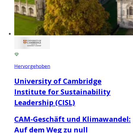
Hervorgehoben
University of Cambridge
Institute for Sustainability
Leadership (CISL)
CAM-Geschäft und Klimawandel:
Auf dem Weg zu null