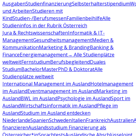
Ausgaben
Studienfinanzierung
Selbsterhalterstipendium
Wo
und Arbeiten
Studieren mit
Kind
Studien-/Berufsmessen
Familienbeihilfe
Alle
Studieninfos in der Rubrik Österreich
Jura & Rechtswissenschaften
Informatik & IT-
Management
Gesundheitsmanagement
Medien &
Kommunikation
Marketing & Branding
Banking &
Finance
Energiemanagement
→ Alle Studienplätze
weltweit
Fernstudium
Berufsbegleitend
Duales
Studium
Bachelor
Master
PhD & Doktorat
Alle
Studienplätze weltweit
International Management im Ausland
Hotelmanagement
im Ausland
Eventmanagement im Ausland
Marketing im
Ausland
BWL im Ausland
Psychologie im Ausland
Sport im
Ausland
Wirtschaftsinformatik im Ausland
Pflege im
Ausland
Studium im Ausland entdecken
Niederlande
Spanien
Schweden
Italien
Frankreich
Australien
finanzieren
Auslandsstudium Finanzierung als
Österreicher*in
Sprachtests
Ausländische Abschlüsse
Joint