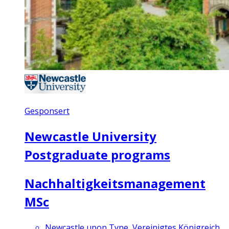
Gesponsert
Newcastle University
Postgraduate programs
Nachhaltigkeitsmanagement
MSc
Newcastle upon Tyne, Vereinigtes Königreich