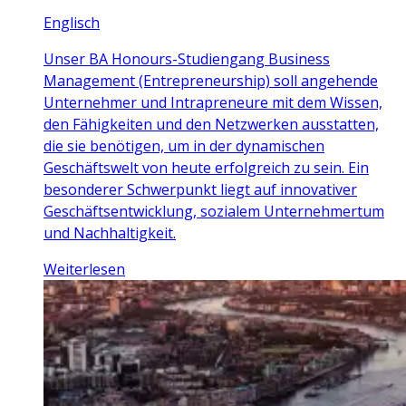
Englisch
Unser BA Honours-Studiengang Business
Management (Entrepreneurship) soll angehende
Unternehmer und Intrapreneure mit dem Wissen,
den Fähigkeiten und den Netzwerken ausstatten,
die sie benötigen, um in der dynamischen
Geschäftswelt von heute erfolgreich zu sein. Ein
besonderer Schwerpunkt liegt auf innovativer
Geschäftsentwicklung, sozialem Unternehmertum
und Nachhaltigkeit.
Weiterlesen