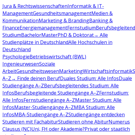
Jura & Rechtswissenschaften
Informatik & IT-
Management
Gesundheitsmanagement
Medien &
Kommunikation
Marketing & Branding
Banking &
Finance
Energiemanagement
Fernstudium
Berufsbegleiten
Studium
Bachelor
Master
PhD & Doktorat
→ Alle
Studienplätze in Deutschland
Alle Hochschulen in
Deutschland
Psychologie
Betriebswirtschaft (BWL)
Ingenieurwesen
Soziale
Arbeit
Gesundheitswesen
Marketing
Wirtschaftsinformatik
A–Z
→ Finde deinen Beruf
Duales Studium: Alle Infos
Duale
Studiengänge A–Z
Berufsbegleitendes Studium: Alle
Infos
Berufsbegleitende Studiengänge A–Z
Fernstudium:
Alle Infos
Fernstudiengänge A–Z
Master Studium: Alle
Infos
Master-Studiengänge A–Z
MBA Studium: Alle
Infos
MBA-Studiengänge A–Z
Studiengänge entdecken
Studieren mit Fachabitur
Studieren ohne Abitur
Numerus
Clausus (NC)
Uni, FH oder Akademie?
Privat oder staatlich