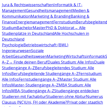
Jura & Rechtswissenschaften
Informatik & IT-
Management
Gesundheitsmanagement
Medien &
Kommunikation
Marketing & Branding
Banking &
Finance
Energiemanagement
Fernstudium
Berufsbegleiten
Studium
Bachelor
Master
PhD & Doktorat
→ Alle
Studienplätze in Deutschland
Alle Hochschulen in
Deutschland
Psychologie
Betriebswirtschaft (BWL)
Ingenieurwesen
Soziale
Arbeit
Gesundheitswesen
Marketing
Wirtschaftsinformatik
A–Z
→ Finde deinen Beruf
Duales Studium: Alle Infos
Duale
Studiengänge A–Z
Berufsbegleitendes Studium: Alle
Infos
Berufsbegleitende Studiengänge A–Z
Fernstudium:
Alle Infos
Fernstudiengänge A–Z
Master Studium: Alle
Infos
Master-Studiengänge A–Z
MBA Studium: Alle
Infos
MBA-Studiengänge A–Z
Studiengänge entdecken
Studieren mit Fachabitur
Studieren ohne Abitur
Numerus
Clausus (NC)
Uni, FH oder Akademie?
Privat oder staatlich