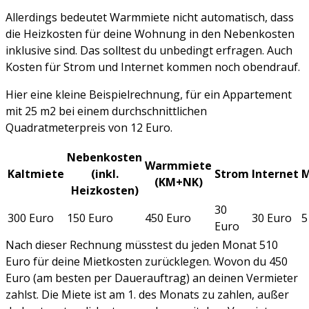
Allerdings bedeutet Warmmiete nicht automatisch, dass
die Heizkosten für deine Wohnung in den Nebenkosten
inklusive sind. Das solltest du unbedingt erfragen. Auch
Kosten für Strom und Internet kommen noch obendrauf.
Hier eine kleine Beispielrechnung, für ein Appartement
mit 25 m2 bei einem durchschnittlichen
Quadratmeterpreis von 12 Euro.
Nebenkosten
Warmmiete
Kaltmiete
(inkl.
Strom
Internet
M
(KM+NK)
Heizkosten)
30
300 Euro
150 Euro
450 Euro
30 Euro
5
Euro
Nach dieser Rechnung müsstest du jeden Monat 510
Euro für deine Mietkosten zurücklegen. Wovon du 450
Euro (am besten per Dauerauftrag) an deinen Vermieter
zahlst. Die Miete ist am 1. des Monats zu zahlen, außer