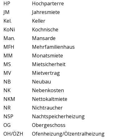
HP
Hochparterre
JM
Jahresmiete
Kel.
Keller
KoNi
Kochnische
Man.
Mansarde
MFH
Mehrfamilienhaus
MM
Monatsmiete
MS
Mietsicherheit
MV
Mietvertrag
NB
Neubau
NK
Nebenkosten
NKM
Nettokaltmiete
NR
Nichtraucher
NSP
Nachtspeicherheizung
OG
Obergeschoss
OH/ÖZH
Ofenheizung/Ölzentralheizung