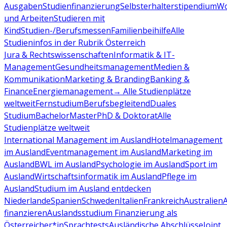
Ausgaben
Studienfinanzierung
Selbsterhalterstipendium
Wo
und Arbeiten
Studieren mit
Kind
Studien-/Berufsmessen
Familienbeihilfe
Alle
Studieninfos in der Rubrik Österreich
Jura & Rechtswissenschaften
Informatik & IT-
Management
Gesundheitsmanagement
Medien &
Kommunikation
Marketing & Branding
Banking &
Finance
Energiemanagement
→ Alle Studienplätze
weltweit
Fernstudium
Berufsbegleitend
Duales
Studium
Bachelor
Master
PhD & Doktorat
Alle
Studienplätze weltweit
International Management im Ausland
Hotelmanagement
im Ausland
Eventmanagement im Ausland
Marketing im
Ausland
BWL im Ausland
Psychologie im Ausland
Sport im
Ausland
Wirtschaftsinformatik im Ausland
Pflege im
Ausland
Studium im Ausland entdecken
Niederlande
Spanien
Schweden
Italien
Frankreich
Australien
finanzieren
Auslandsstudium Finanzierung als
Österreicher*in
Sprachtests
Ausländische Abschlüsse
Joint