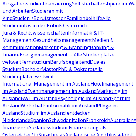
Ausgaben
Studienfinanzierung
Selbsterhalterstipendium
Wo
und Arbeiten
Studieren mit
Kind
Studien-/Berufsmessen
Familienbeihilfe
Alle
Studieninfos in der Rubrik Österreich
Jura & Rechtswissenschaften
Informatik & IT-
Management
Gesundheitsmanagement
Medien &
Kommunikation
Marketing & Branding
Banking &
Finance
Energiemanagement
→ Alle Studienplätze
weltweit
Fernstudium
Berufsbegleitend
Duales
Studium
Bachelor
Master
PhD & Doktorat
Alle
Studienplätze weltweit
International Management im Ausland
Hotelmanagement
im Ausland
Eventmanagement im Ausland
Marketing im
Ausland
BWL im Ausland
Psychologie im Ausland
Sport im
Ausland
Wirtschaftsinformatik im Ausland
Pflege im
Ausland
Studium im Ausland entdecken
Niederlande
Spanien
Schweden
Italien
Frankreich
Australien
finanzieren
Auslandsstudium Finanzierung als
Österreicher*in
Sprachtests
Ausländische Abschlüsse
Joint