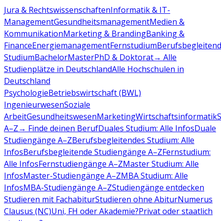
Jura & Rechtswissenschaften
Informatik & IT-
Management
Gesundheitsmanagement
Medien &
Kommunikation
Marketing & Branding
Banking &
Finance
Energiemanagement
Fernstudium
Berufsbegleiten
Studium
Bachelor
Master
PhD & Doktorat
→ Alle
Studienplätze in Deutschland
Alle Hochschulen in
Deutschland
Psychologie
Betriebswirtschaft (BWL)
Ingenieurwesen
Soziale
Arbeit
Gesundheitswesen
Marketing
Wirtschaftsinformatik
A–Z
→ Finde deinen Beruf
Duales Studium: Alle Infos
Duale
Studiengänge A–Z
Berufsbegleitendes Studium: Alle
Infos
Berufsbegleitende Studiengänge A–Z
Fernstudium:
Alle Infos
Fernstudiengänge A–Z
Master Studium: Alle
Infos
Master-Studiengänge A–Z
MBA Studium: Alle
Infos
MBA-Studiengänge A–Z
Studiengänge entdecken
Studieren mit Fachabitur
Studieren ohne Abitur
Numerus
Clausus (NC)
Uni, FH oder Akademie?
Privat oder staatlich